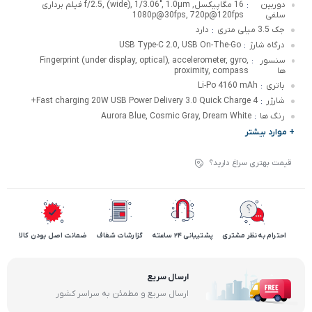
دوربین
16 مگاپیکسل, f/2.5, (wide), 1/3.06", 1.0µm فیلم برداری
:
سلفی
1080p@30fps, 720p@120fps
جک 3.5 میلی متری
دارد
:
درگاه شارژ
USB Type-C 2.0, USB On-The-Go
:
سنسور
Fingerprint (under display, optical), accelerometer, gyro,
:
ها
proximity, compass
باتری
Li-Po 4160 mAh
:
شارژر
Fast charging 20W USB Power Delivery 3.0 Quick Charge 4+
:
رنگ ها
Aurora Blue, Cosmic Gray, Dream White
:
+ موارد بیشتر
قیمت بهتری سراغ دارید؟
احترام به نظر مشتری
پشتیبانی 24 ساعته
گزارشات شفاف
ضمانت اصل بودن کالا
ارسال سریع
ارسال سریع و مطمئن به سراسر کشور