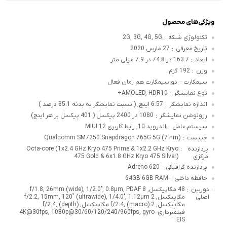
ویژگی‌های محصول
تکنولوژی شبکه
2G, 3G, 4G, 5G
:
تاریخ معرفی
27 مارس 2020
:
ابعاد
163.7 در 74.8 در 7.9 میلی متر
:
وزن
192 گرم
:
سیمکارت
دو سیمکارت هم زمان فعال
:
نوع نمایشگر
AMOLED, HDR10+
:
اندازه نمایشگر
6.57 اینچ, ( نسبت نمایشگر به بدنه 85.1 درصد )
:
رزولوشن نمایشگر
1080 در 2400 پیکسل ( 401 پیکسل بر هر اینچ)
:
سیستم عامل
اندروید 10, رابط کاربری MIUI 12
:
چیپست
Qualcomm SM7250 Snapdragon 765G 5G (7 nm)
:
پردازنده
Octa-core (1x2.4 GHz Kryo 475 Prime & 1x2.2 GHz Kryo
:
مرکزی
475 Gold & 6x1.8 GHz Kryo 475 Silver)
پردازنده گرافیکی
Adreno 620
:
حافظه داخلی
64GB 6GB RAM
:
دوربین
48 مگاپیکسل, f/1.8, 26mm (wide), 1/2.0", 0.8µm, PDAF 8
:
اصلی
مگاپیکسل, f/2.2, 15mm, 120˚ (ultrawide), 1/4.0", 1.12µm 2
مگاپیکسل, f/2.4, (macro) 2 مگاپیکسل, f/2.4, (depth)
فیلمبرداری 4K@30fps, 1080p@30/60/120/240/960fps, gyro-
EIS