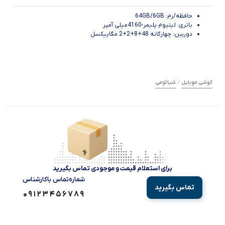
حافظه/رم: 64GB/6GB
باتری: لیتیوم پلیمر-4160میلی آمپر
دوربین: چهارگانه 48+8+2+2 مگاپیکسل
/
گوشی موبایل
شیائومی
برای استعلام قیمت و موجودی تماس بگیرید
شماره‌تماس‌ با‌کارشناس
تماس بگیرید
09123456789