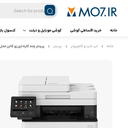
خانه
خرید اقساطی گوشی
گوشی موبایل و تبلت
کنسول باز
تبلت
کنسول ب
خانه
لپ تاپ و کامپیوتر
پرینتر
پرینتر چند کاره لیزری کانن مدل -SENSYS MF453dw
گوشی اپل
گوشی سامسونگ
گوشی شیائومی
گوشی ناتینگ فون
گوشی داریا