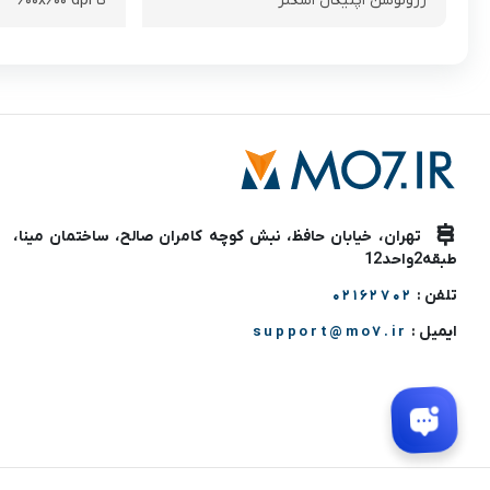
رزولوشن اپتیکال اسکنر
تا ۶۰۰x۶۰۰ dpi
تهران، خیابان حافظ، نبش کوچه کامران صالح، ساختمان مینا،
طبقه2واحد12
تلفن :
02162702
ایمیل :
support@mo7.ir