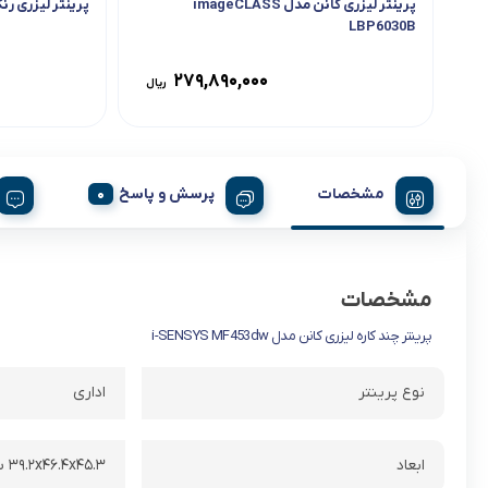
پرینتر لیزری کانن مدل imageCLASS
پرینتر لیزری رنگی براد
LBP6030B
279,890,000
ریال
مشخصات
پرسش و پاسخ
مشخصات
پرینتر چند کاره لیزری کانن مدل i-SENSYS MF453dw
نوع پرینتر
اداری
ابعاد
۳۹.۲x۴۶.۴x۴۵.۳ سانتی‌متر