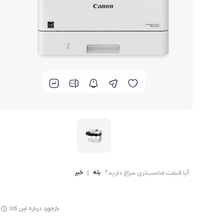
گوشی موتورولا
گوشی نوکیا
گوشی وان پلاس
گوشی اچ تی سی
گوشی ال جی
گوشی کاترپیلار
آیا قیمت مناسب‌تری سراغ دارید؟
بله
|
خیر
بازخورد درباره این کالا