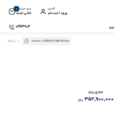
0
سبد خرید
کاربری
خالی است
ورود / ثبت نام
02162702
بین
0 دیدگاه
canon i-SENSYS MF453dw
 جی بی ال
نگ
۱۶۱/۰۵/۲۳
352,900,000
ریال
وای