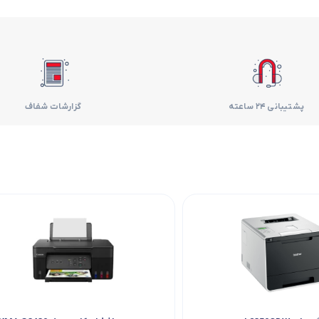
فر
قهوه ساز
گوشتکوب برقی
پشتیبانی 24 ساعته
گزارشات شفاف
ماشین ظرفشویی
مایکروویو
مخلوط کن
همزن
هود