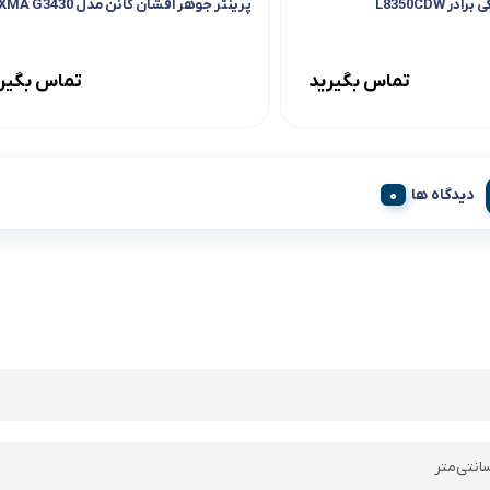
ر L8350CDW
پرینتر جوهر افشان کانن مدل PIXMA G3430
تماس بگیرید
تماس بگیر
دیدگاه ها