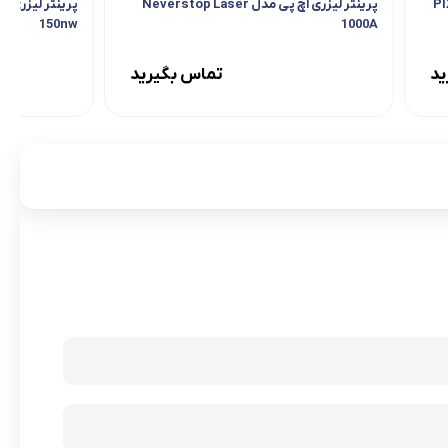
پرینتر لیزری اچ پی مدل Neverstop Laser
150nw
1000A
ید
تماس بگیرید