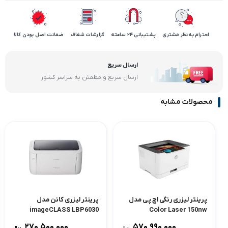
احترام به نظر مشتری
پشتیبانی 24 ساعته
گزارشات شفاف
ضمانت اصل بودن کالا
ارسال سریع
ارسال سریع و مطمئن به سراسر کشور
محصولات مشابه
پرینتر لیزری رنگی اچ پی مدل
پرینتر لیزری کانن مدل
imageCLASS LBP6030
Color Laser 150nw
270,500,000
570,990,000
ریال
ریال