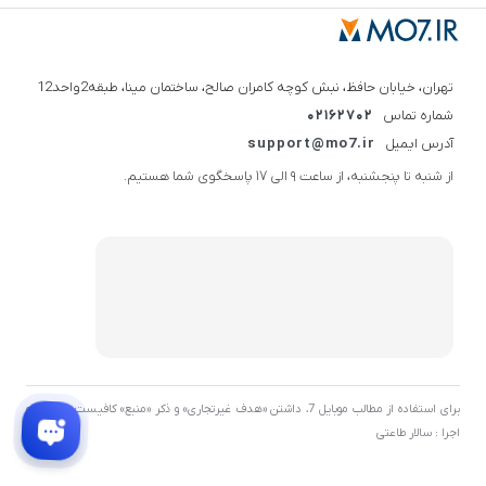
تهران، خیابان حافظ، نبش کوچه کامران صالح، ساختمان مینا، طبقه2واحد12
شماره تماس
02162702
آدرس ایمیل
support@mo7.ir
از شنبه تا پنجشنبه، از ساعت 9 الی 17 پاسخگوی شما هستیم.
برای استفاده از مطالب موبایل 7، داشتن «هدف غیرتجاری» و ذکر «منبع» کافیست. توسعه و
اجرا : سالار طاعتی