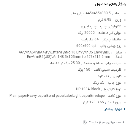
ویژگی‌های محصول
ابعاد
380.5×465×445 میلی متر
:
وزن
6.95 گرم
:
تکنولوژی چاپ
چاپ لیزری
:
توان کار ماهانه
20000 برگ
:
حافظه پرینتر
64 مگابایت
:
رزولوشن چاپ
600x600 dpi
:
سایز
A6\r\nA5\r\nA4\r\nLetter\r\nNo.10 Env\r\nC5 Env\r\nDL
:
کاغذ
Env\r\nB5(JIS)\r\n148.5x105mm to 297x215.9mm
سرعت چاپ سیاه و سفید
25-30 برگ در دقیقه
:
ظرفیت سینی کاغذ
150 برگ
:
کاربری
تک کاره
:
نوع چاپ
تک رنگ
:
نوع کارتریج
HP 103A Black
:
نوع کاغذ
Plain paperHeavy paperBond paperLabelLight paperEnvelope
:
وزن کاغذ
65 تا 120 گرم
:
+ موارد بیشتر
قیمت بهتری سراغ دارید؟