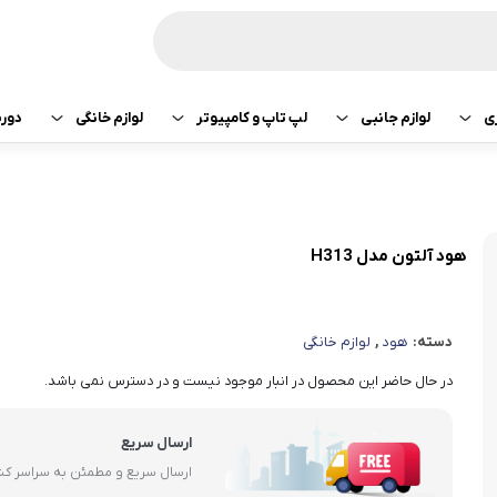
ی
لوازم جانبی
لپ تاپ و کامپیوتر
لوازم خانگی
دور
ازی سونی
هدفون و هندزفری
پرینتر
جارو رباتیک
تبلت اپل
هدفون و هندزفری
ساعت و بند هوشمند
لپ تاپ
صوتی تصویری
تبلت سامسونگ
هندزفری اپل
هود آلتون مدل H313
کامپیوتر
ماشین لباسشویی
تبلت لنوو
هندزفری سامسو
دسته:
هود
,
لوازم خانگی
قطعات کامپیوتر
کولر و لوازم سرمایشی
تبلت هوآوی
هندزفری هایلو
در حال حاضر این محصول در انبار موجود نیست و در دسترس نمی باشد.
یخچال
هندزفری شیائومی
ارسال سریع
آبمیوه گیری
هندزفری کیو سی 
ارسال سریع و مطمئن به سراسر ک