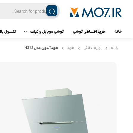
خانه
خرید اقساطی گوشی
گوشی موبایل و تبلت
کنسول باز
تبلت
کنسول ب
خانه
لوازم خانگی
هود
هود آلتون مدل H313
گوشی اپل
گوشی سامسونگ
گوشی شیائومی
گوشی ناتینگ فون
گوشی داریا