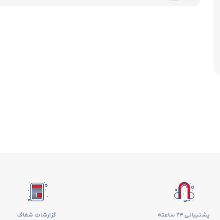
آرام پز
اجاق گاز
اجاق گاز رومیزی
توستر
جاروبرقی
چرخ گوشت
خردکن
سایر لوازم خانگی
غذاساز
پشتیبانی 24 ساعته
گزارشات شفاف