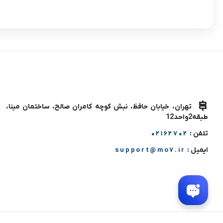
تهران، خیابان حافظ، نبش کوچه کامران صالح، ساختمان مینا،
طبقه2واحد12
تلفن :
02162702
ایمیل :
support@mo7.ir