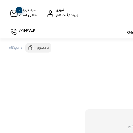
0
سبد خرید
کاربری
خالی است
ورود / ثبت نام
02162702
بین
0 دیدگاه
نامعلوم
 جی بی ال
نگ
وای
شور