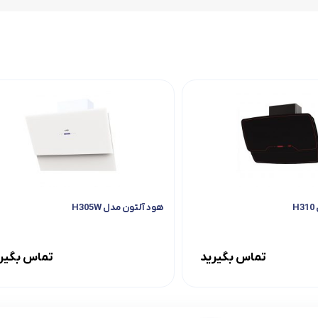
فر
قهوه ساز
گوشتکوب برقی
ماشین ظرفشویی
مایکروویو
مخلوط کن
H
هود آلتون مدل H305W
همزن
تماس بگیرید
تماس بگیر
هود