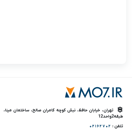
تهران، خیابان حافظ، نبش کوچه کامران صالح، ساختمان مینا،
طبقه2واحد12
تلفن :
02162702