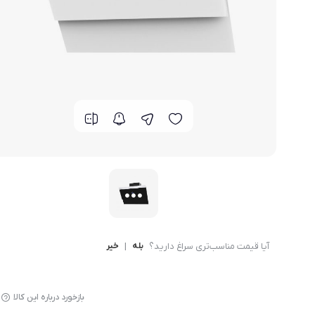
گوشی موتورولا
گوشی نوکیا
گوشی وان پلاس
گوشی اچ تی سی
گوشی ال جی
گوشی کاترپیلار
آیا قیمت مناسب‌تری سراغ دارید؟
بله
|
خیر
بازخورد درباره این کالا