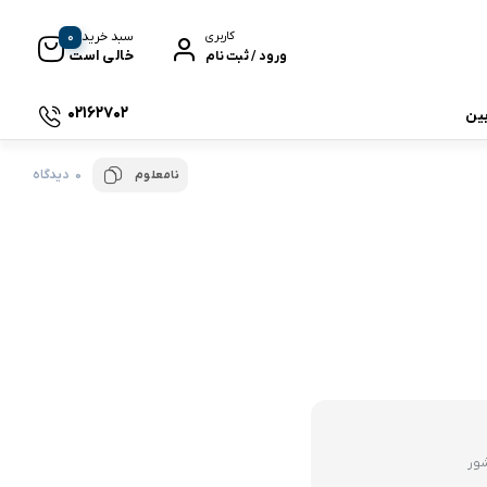
0
سبد خرید
کاربری
خالی است
ورود / ثبت نام
02162702
بین
0 دیدگاه
نامعلوم
 جی بی ال
نگ
وای
شور