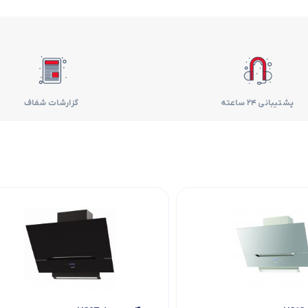
فر
قهوه ساز
گوشتکوب برقی
پشتیبانی 24 ساعته
گزارشات شفاف
ماشین ظرفشویی
مایکروویو
مخلوط کن
همزن
هود