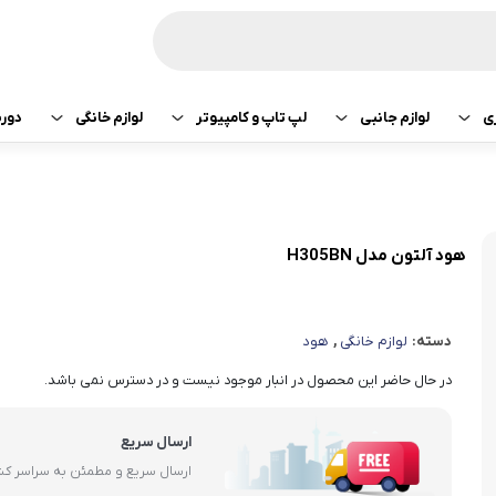
ی
لوازم جانبی
لپ تاپ و کامپیوتر
لوازم خانگی
دور
ازی سونی
هدفون و هندزفری
پرینتر
جارو رباتیک
تبلت اپل
هدفون و هندزفری
ساعت و بند هوشمند
لپ تاپ
صوتی تصویری
تبلت سامسونگ
هندزفری اپل
هود آلتون مدل H305BN
کامپیوتر
ماشین لباسشویی
تبلت لنوو
هندزفری سامسو
دسته:
لوازم خانگی
,
هود
قطعات کامپیوتر
کولر و لوازم سرمایشی
تبلت هوآوی
هندزفری هایلو
در حال حاضر این محصول در انبار موجود نیست و در دسترس نمی باشد.
یخچال
هندزفری شیائومی
ارسال سریع
آبمیوه گیری
هندزفری کیو سی 
ارسال سریع و مطمئن به سراسر ک