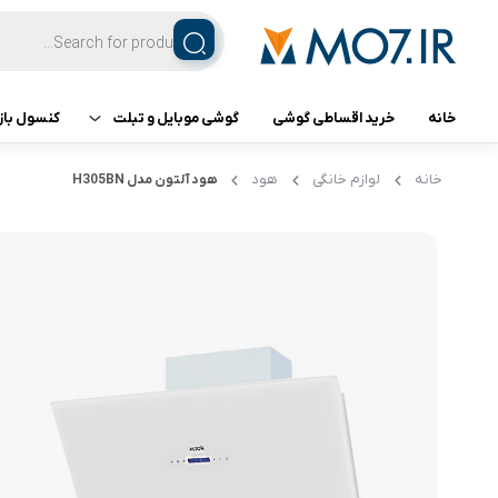
خانه
خرید اقساطی گوشی
گوشی موبایل و تبلت
کنسول باز
تبلت
کنسول ب
خانه
لوازم خانگی
هود
هود آلتون مدل H305BN
گوشی اپل
گوشی سامسونگ
گوشی شیائومی
گوشی ناتینگ فون
گوشی داریا