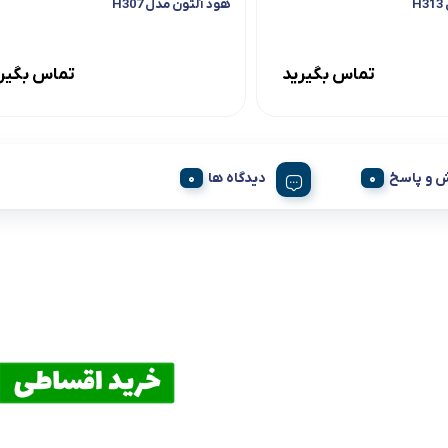
H
هود آلتون مدل H307
تماس بگیرید
تماس بگیر
 و پاسخ
دیدگاه ها