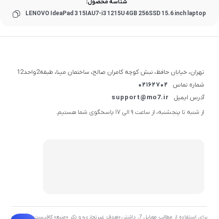
شناسه محصول:
LENOVO IdeaPad 3 15IAU7-i3 1215U 4GB 256SSD 15.6 inch laptop
تهران، خیابان حافظ، نبش کوچه کامران صالح، ساختمان مینا، طبقه2واحد12
شماره تماس
02162702
آدرس ایمیل
support@mo7.ir
از شنبه تا پنجشنبه، از ساعت 9 الی 17 پاسخگوی شما هستیم.
برای استفاده از مطالب موبایل 7، داشتن «هدف غیرتجاری» و ذکر «منبع» کافیست. توسعه و