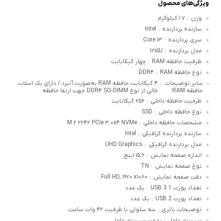
ویژگی‌های محصول
وزن
۱.۷ کیلوگرم
:
سازنده پردازنده
Intel
:
سری پردازنده
Core i۳
:
مدل پردازنده
۱۲۱۵U
:
ظرفیت حافظه RAM
چهار گیگابایت
:
نوع حافظه RAM
DDR۴
:
سایر توضیحات
۴ گیگابایت حافظه RAM به‌صورت آنبرد / دارای یک اسلات
:
حافظه RAM
خالی از نوع DDR۴ SO-DIMM جهت ارتقا حافظه
ظرفیت حافظه داخلی
۲۵۶ گیگابایت
:
نوع حافظه داخلی
SSD
:
مشخصات حافظه داخلی
M.۲ ۲۲۴۲ PCIe ۳.۰x۴ NVMe
:
سازنده پردازنده گرافیکی
Intel
:
مدل پردازنده گرافیکی
UHD Graphics
:
اندازه صفحه نمایش
۱۵.۶ اینچ
:
نوع صفحه نمایش
TN
:
دقت صفحه نمایش
Full HD, ۱۹۲۰ x۱۰۸۰
:
تعداد پورت USB 3.1
یک عدد
:
تعداد پورت USB 2
یک عدد
:
توضیحات باتری
سه سلولی با ظرفیت ۴۲ وات ساعت
:
سیستم عامل
بدون سیستم عامل
: