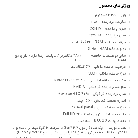
ویژگی‌های محصول
وزن
۲.۳۸ کیلوگرم
:
سازنده پردازنده
Intel
:
سری پردازنده
Core i۷
:
مدل پردازنده
۱۳۶۵۰HX
:
ظرفیت حافظه RAM
۲۴ گیگابایت
:
نوع حافظه RAM
DDR۵
:
سایر توضیحات حافظه
۴۸۰۰ مگاهرتز / قابلیت ارتقا دارد / دارای دو
:
RAM
اسلات
ظرفیت حافظه داخلی
۵۱۲ گیگابایت
:
نوع حافظه داخلی
SSD
:
مشخصات حافظه داخلی
NVMe PCIe Gen ۴.۰
:
سازنده پردازنده گرافیکی
NVIDIA
:
مدل پردازنده گرافیکی
GeForce RTX ۴۰۶۰
:
اندازه صفحه نمایش
۱۵.۶ اینچ
:
نوع صفحه نمایش
IPS level panel
:
دقت صفحه نمایش
Full HD, ۱۹۲۰ x۱۰۸۰
:
تعداد پورت USB 3.2
سه عدد
:
تعداد پورت
یک عدد (از نوع ۳.۲ Gen۲ با سرعت ۱۰ گیگابیت بر ثانیه و با
:
USB Type-C
پشتیبانی از شارژ PD با توان ۱۴۰ وات و DisplayPort ۱.۴)