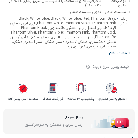
توضیحات
با ظرفیت ۶۰ وات‌ ساعت با قابلیت شارژ سریع (شارژ تا ۵۰٪ در
:
باتری
۳۰ دقیقه)
سیستم عامل
بدون سیستم عامل
:
رنگ
Black, White, Blue, Black, White, Blue, Red, Phantom Gray,
:
بندی
Phantom White, Phantom Violet, Phantom Pink, آبی, آبی/مشکی/
قرمز/طلایی, استیل, برنز, بنفش, خاکستری, رPhantom Black,
Phantom Silver, Phantom Violet, Phantom Pink, Phantom Gold,
Phantom Re, سبز, سفید, صورتی, طلایی, مشکی, مشکی / آبی / سبز,
مشکی / خاکستری, مشکی / سفید / سبز, مشکی | سبز | سفید, مشکی،
سفید، آبی، نارنجی, نقره ای, زرد
+ موارد بیشتر
قیمت بهتری سراغ دارید؟
احترام به نظر مشتری
پشتیبانی 24 ساعته
گزارشات شفاف
ضمانت اصل بودن کالا
ارسال سریع
ارسال سریع و مطمئن به سراسر کشور