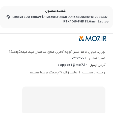
شناسه محصول:
Lenovo LOQ 15IRX9-i7 13650HX-24GB DDR5 4800MHz-512GB SSD-
RTX4060-FHD 15.6 inch Laptop
تهران، خیابان حافظ، نبش کوچه کامران صالح، ساختمان مینا، طبقه2واحد12
شماره تماس
02162702
آدرس ایمیل
support@mo7.ir
از شنبه تا پنجشنبه، از ساعت 9 الی 17 پاسخگوی شما هستیم.