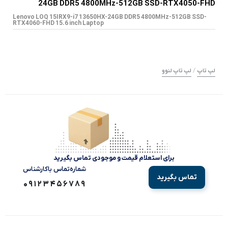
24GB DDR5 4800MHz-512GB SSD-RTX4050-FHD
Lenovo LOQ 15IRX9-i7 13650HX-24GB DDR5 4800MHz-512GB SSD-
RTX4060-FHD 15.6 inch Laptop
/
لپ تاپ
لپ تاپ لنوو
برای استعلام قیمت و موجودی تماس بگیرید
شماره‌تماس‌ با‌کارشناس
تماس بگیرید
09123456789