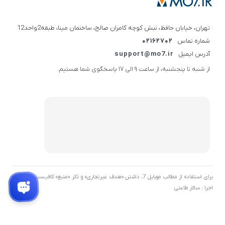
تهران، خیابان حافظ، نبش کوچه کامران صالح، ساختمان مینا، طبقه2واحد12
شماره تماس
02162702
آدرس ایمیل
support@mo7.ir
از شنبه تا پنجشنبه، از ساعت 9 الی 17 پاسخگوی شما هستیم.
برای استفاده از مطالب موبایل 7، داشتن «هدف غیرتجاری» و ذکر «منبع» کافیست. توسعه و
اجرا : سالار طاعتی