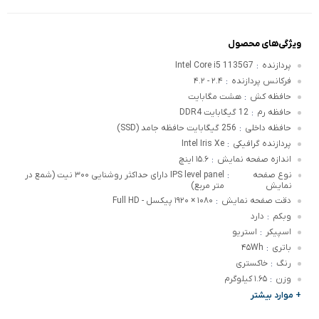
ویژگی‌های محصول
پردازنده
Intel Core i5 1135G7
:
فرکانس پردازنده
۲.۴ - ۴.۲
:
حافظه کش
هشت مگابایت
:
حافظه رم
12 گیگابایت DDR4
:
حافظه داخلی
256 گیگابایت حافظه جامد (SSD)
:
پردازنده گرافیکی
Intel Iris Xe
:
اندازه صفحه نمایش
۱۵.۶ اینچ
:
نوع صفحه
IPS level panel دارای حداکثر روشنایی ۳۰۰ نیت (شمع در
:
نمایش
متر مربع)
دقت صفحه نمایش
۱۰۸۰ × ۱۹۲۰ پیکسل - Full HD
:
وبکم
دارد
:
اسپیکر
استریو
:
باتری
۴۵Wh
:
رنگ
خاکستری
:
وزن
۱.۶۵ کیلوگرم
:
+ موارد بیشتر