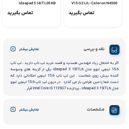
Ideapad 5 14ITL05 KB
V15 G2 IJL-Celeron N4500
16GB 256SSD – کاستوم شده
تماس بگیرید
تماس بگیرید
نقد و بررسی
نمایش بیشتر
اگر به احتمال زیاد مهندس هستید و قصد خرید لپ تاپ دارید ، لپ تاپ
15.6 اینچی لنوو مدل ideapad 3 15ITL6 یکی از گزینه های وسوسه
کننده پیش روی شماست . این لپ تاپ 15.6 اینچی امکاناتی دارد که
دست شما را حین طراحی باز می گذارد . در درون لپ تاپ 15.6 اینچی لنوو
مدل ideapad 3 15ITL6 ، پردازنده Intel Core i5 1135G7 قرار...
مشخصات
نمایش بیشتر