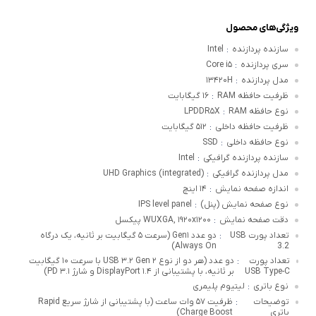
ویژگی‌های محصول
سازنده پردازنده
Intel
:
سری پردازنده
Core i۵
:
مدل پردازنده
۱۳۴۲۰H
:
ظرفیت حافظه RAM
۱۶ گیگابایت
:
نوع حافظه RAM
LPDDR۵X
:
ظرفیت حافظه داخلی
۵۱۲ گیگابایت
:
نوع حافظه داخلی
SSD
:
سازنده پردازنده گرافیکی
Intel
:
مدل پردازنده گرافیکی
UHD Graphics (integrated)
:
اندازه صفحه نمایش
۱۴ اینچ
:
نوع صفحه نمایش (پنل)
IPS level panel
:
دقت صفحه نمایش
WUXGA, ۱۹۲۰x۱۲۰۰ پیکسل
:
تعداد پورت USB
دو عدد Gen۱ (سرعت ۵ گیگابیت بر ثانیه، یک درگاه
:
Always On)
3.2
تعداد پورت
دو عدد (هر دو از نوع USB ۳.۲ Gen ۲ با سرعت ۱۰ گیگابیت
:
USB Type-C
بر ثانیه، با پشتیبانی از DisplayPort ۱.۴ و شارژ PD ۳.۱)
نوع باتری
لیتیوم پلیمری
:
توضیحات
ظرفیت ۵۷ وات ساعت (با پشتیبانی از شارژ سریع Rapid
:
باتری
Charge Boost)