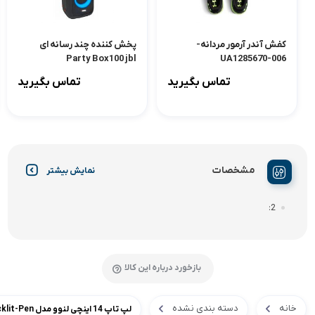
کفش آندر آرمور مردانه-
پخش کننده چند رسانه ای
Party Box100 jbl
UA1285670-006
تماس بگیرید
تماس بگیرید
مشخصات
نمایش بیشتر
2
بازخورد درباره این کالا
خانه
دسته بندی نشده
لپ تاپ 14 اینچی لنوو مدل IdeaPad 5 2-in-1 14IRH9-i5 13420H-16GB LPDDR5x-512GB SSD-IPS-Touch-Backlit-Pen