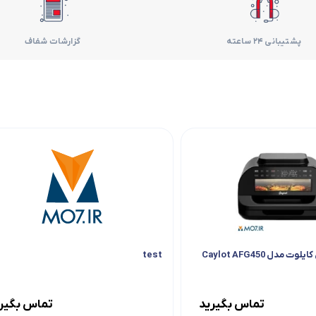
فر
پشتیبانی 24 ساعته
گزارشات شفاف
قهوه ساز
گوشتکوب برقی
ماشین ظرفشویی
مایکروویو
مخلوط کن
همزن
مدل Caylot AFG450
test
هود
تماس بگیرید
تماس بگیر