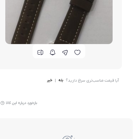
گوشی موتورولا
گوشی نوکیا
گوشی وان پلاس
گوشی اچ تی سی
گوشی ال جی
آیا قیمت مناسب‌تری سراغ دارید؟
بله
|
خیر
گوشی کاترپیلار
بازخورد درباره این کالا