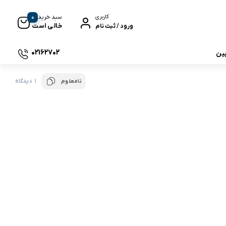
0
سبد خرید
کاربری
خالی است
ورود / ثبت نام
02162702
بین
1 دیدگاه
نامعلوم
 جی بی ال
نگ
وای