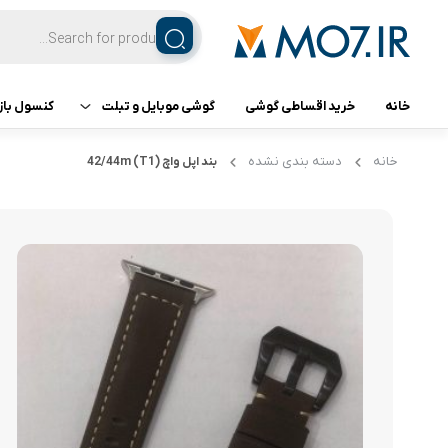
خانه
خرید اقساطی گوشی
گوشی موبایل و تبلت
کنسول باز
تبلت
کنسول ب
خانه
دسته بندی نشده
بند اپل واچ (T1) 42/44m
گوشی اپل
گوشی سامسونگ
گوشی شیائومی
گوشی ناتینگ فون
گوشی داریا