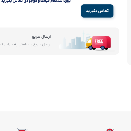
برای استعلام قیمت و موجودی تماس بگیرید
آرام پز
تماس بگیرید
اجاق گاز
اجاق گاز رومیزی
ارسال سریع
ارسال سریع و مطمئن به سراسر ک
توستر
جاروبرقی
چرخ گوشت
خردکن
سایر لوازم خانگی
غذاساز