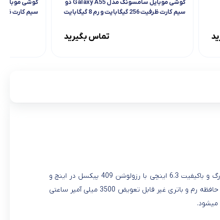
گوشی موبایل سامسونگ مدل Galaxy A55 دو
سیم کارت ظرفیت 256 گیگابایت و رم 8 گیگابایت
سیم کارت ظرفیت 64 گیگابایت و رم 4 گ
ید
تماس بگیرید
سامسونگ مدل Galaxy 60 در ماه آوریل 2019 معرفی شد.این گوشی با صفحه نمایش بزرگ و باکیفیت 6.3 اینچی با رزولوشن 409 پیکسل در اینچ و
دوربین سه گانه 32و8و5 مگاپیکسل و دوربین سلفی 32 مگاپیکسل و به همراه 6 گیگابایت حافظه رم و باتری غیر قابل تعویض 3500 میلی آمپر ساعتی
 میشود.