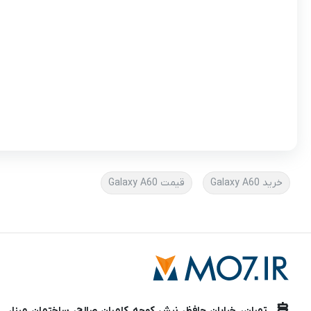
خرید Galaxy A60
قیمت Galaxy A60
تهران، خیابان حافظ، نبش کوچه کامران صالح، ساختمان مینا،