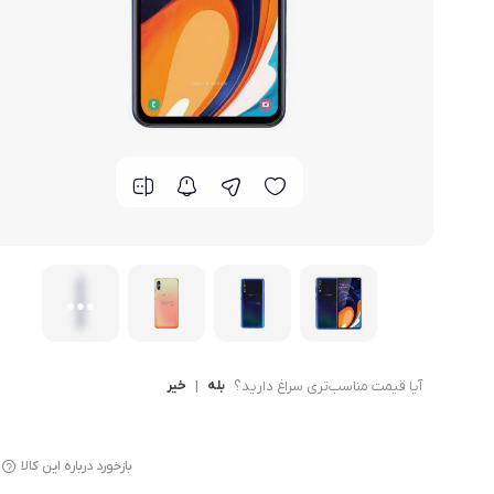
گوشی موتورولا
گوشی نوکیا
گوشی وان پلاس
گوشی اچ تی سی
گوشی ال جی
گوشی کاترپیلار
آیا قیمت مناسب‌تری سراغ دارید؟
بله
|
خیر
بازخورد درباره این کالا