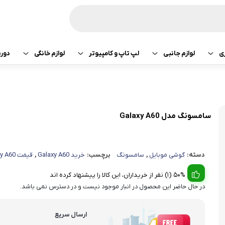
ی
لوازم جانبی
لپ تاپ و کامپیوتر
لوازم خانگی
دور
ازی سونی
هدفون و هندزفری
پرینتر
جارو رباتیک
تبلت اپل
هدفون و هندزفری
ساعت و بند هوشمند
لپ تاپ
صوتی تصویری
تبلت سامسونگ
هندزفری اپل
سامسونگ مدل Galaxy A60
کامپیوتر
ماشین لباسشویی
تبلت لنوو
هندزفری سامسو
دسته:
گوشی موبایل
,
سامسونگ
برچسب:
خرید Galaxy A60
,
قیمت Galaxy A60
قطعات کامپیوتر
کولر و لوازم سرمایشی
تبلت هوآوی
هندزفری هایلو
50% (1) نفر از خریداران، این کالا را پیشنهاد کرده اند
یخچال
هندزفری شیائومی
در حال حاضر این محصول در انبار موجود نیست و در دسترس نمی باشد.
آبمیوه گیری
هندزفری کیو سی 
ارسال سریع