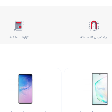
فر
قهوه ساز
گوشتکوب برقی
پشتیبانی 24 ساعته
گزارشات شفاف
ماشین ظرفشویی
مایکروویو
مخلوط کن
همزن
هود