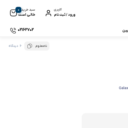
0
سبد خرید
کاربری
خالی است
ورود / ثبت نام
02162702
بین
6 دیدگاه
نامعلوم
 جی بی ال
نگ
وای