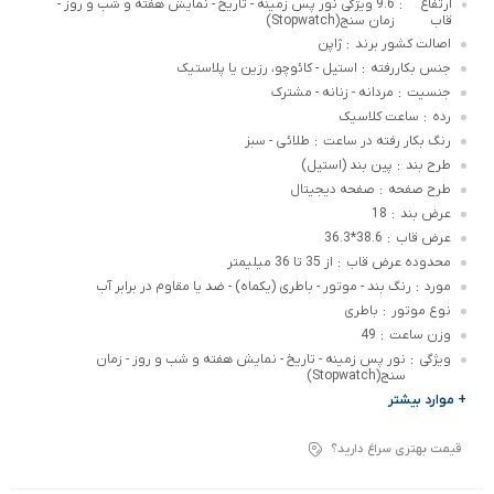
ارتفاع
9.6 ویژگی نور پس زمینه - تاریخ - نمایش هفته و شب و روز -
:
قاب
زمان سنج(Stopwatch)
اصالت کشور برند
ژاپن
:
جنس بکاررفته
استیل - کائوچو، رزین یا پلاستیک
:
جنسیت
مردانه - زنانه - مشترک
:
رده
ساعت کلاسیک
:
رنگ بکار رفته در ساعت
طلائی - سبز
:
طرح بند
پین بند (استیل)
:
طرح صفحه
صفحه دیجیتال
:
عرض بند
18
:
عرض قاب
38.6*36.3
:
محدوده عرض قاب
از 35 تا 36 میلیمتر
:
مورد
رنگ بند - موتور - باطری (یکماه) - ضد یا مقاوم در برابر آب
:
نوع موتور
باطری
:
وزن ساعت
49
:
ویژگی
نور پس زمینه - تاریخ - نمایش هفته و شب و روز - زمان
:
سنج(Stopwatch)
+ موارد بیشتر
قیمت بهتری سراغ دارید؟