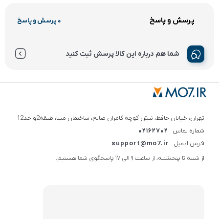
پرسش و پاسخ
0 پرسش و پاسخ
شما هم درباره این کالا پرسش ثبت کنید
تهران، خیابان حافظ، نبش کوچه کامران صالح، ساختمان مینا، طبقه2واحد12
شماره تماس
02162702
آدرس ایمیل
support@mo7.ir
از شنبه تا پنجشنبه، از ساعت 9 الی 17 پاسخگوی شما هستیم.