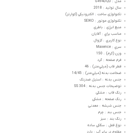
مدل
G494DQD
:
سال تولید
2018
:
تکنولوژی ساخت
الکترونیکی (کوارتز)
:
تکنولوژی موتور
SEIKO
:
منبع انرژِی
باطری
:
مناسب براي
آقایان
:
نوع کاربري
کژوال
:
سري
Maxence
:
وزن (گرم)
150
:
فرم صفحه
گرد
:
قطر قاب (ميلي‌متر)
46
:
ضخامت بدنه (ميلي‌متر)
14/45
:
جنس بدنه
استیل ضدزنگ
:
توضيحات جنس بدنه
SS 304
:
رنگ قاب
مشکی
:
رنگ صفحه
مشکی
:
جنس شيشه
معدنی
:
جنس بند
چرم
:
رنگ بند
سبز
:
نوغ قفل
سگکی ساده
:
مقاوم در برابر آب
دارد
: