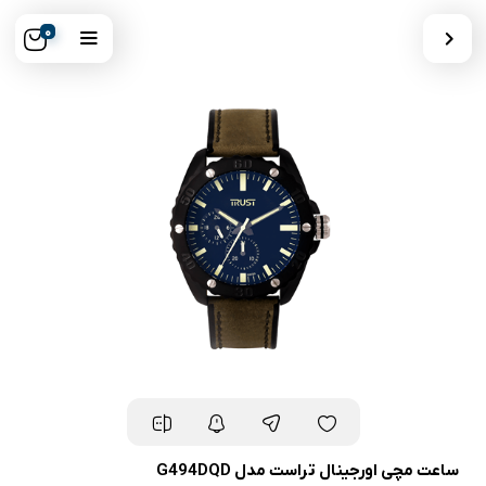
0
ساعت مچی اورجینال تراست مدل G494DQD