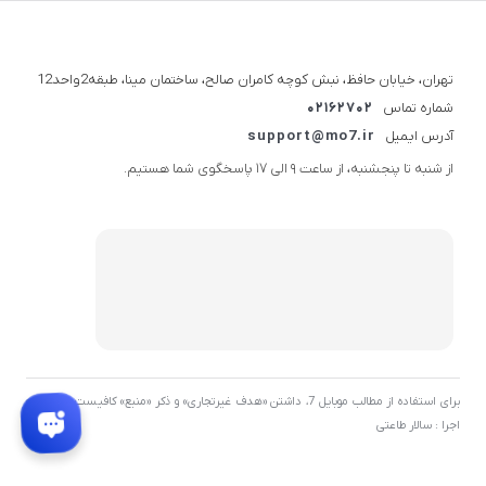
تهران، خیابان حافظ، نبش کوچه کامران صالح، ساختمان مینا، طبقه2واحد12
شماره تماس
02162702
آدرس ایمیل
support@mo7.ir
از شنبه تا پنجشنبه، از ساعت 9 الی 17 پاسخگوی شما هستیم.
برای استفاده از مطالب موبایل 7، داشتن «هدف غیرتجاری» و ذکر «منبع» کافیست. توسعه و
اجرا : سالار طاعتی