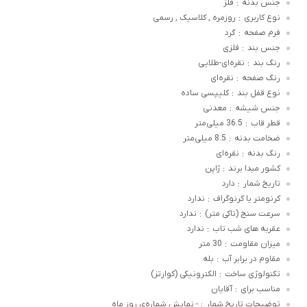
جنس بدنه
فلز
:
نوع کاربری
روزمره , کلاسیک , رسمی
:
فرم صفحه
گرد
:
جنس بند
فلزی
:
رنگ بند
نقره‌ای-طلایی
:
رنگ صفحه
نقره‌ای
:
نوع قفل بند
کلیپسی ساده
:
جنس شیشه
معدنی
:
قطر قاب
36.5 میلی‌متر
:
ضخامت بدنه
8.5 میلی‌متر
:
رنگ بدنه
نقره‌ای
:
کشور مبدا برند
ژاپن
:
تاریخ شمار
دارد
:
کرنومتر یا کرنوگراف
ندارد
:
سرعت سنج (تاکی متر)
ندارد
:
عقربه های شب تاب
ندارد
:
میزان مقاومت
30 متر
:
مقاوم در برابر آب
بله
:
تکنولوژی ساخت
الکترونیکی (کوارتز)
:
مناسب برای
آقایان
:
توضیحات تاریخ شمار
- نمایش شماره‌ی روز ماه
: