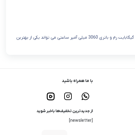
گوشی جدید نوکیا به اسم 7.1 در ماه 2018October معرفی شد. این گوشی با صفحه نمایش بزرگ و با کیفیت 5.84 اینچی و دوربین 12 مگاپیکسلی و 4 گیگابایت رم و باتری 3060 میلی آمپر ساعتی می تواند یکی از بهترین
با ما همراه باشید
از جدیدترین تخفیف‌ها باخبر شوید
[newsletter]