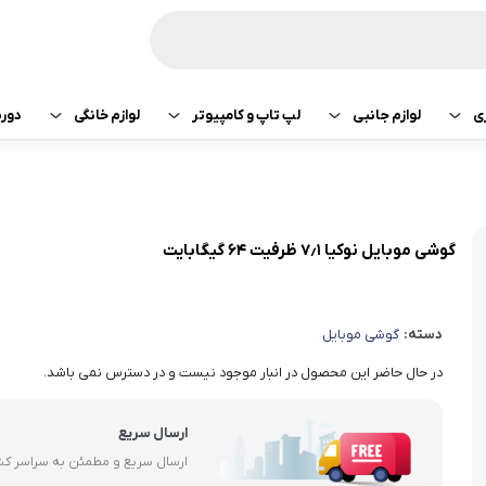
ی
لوازم جانبی
لپ تاپ و کامپیوتر
لوازم خانگی
دور
ازی سونی
هدفون و هندزفری
پرینتر
جارو رباتیک
تبلت اپل
هدفون و هندزفری
ساعت و بند هوشمند
لپ تاپ
صوتی تصویری
تبلت سامسونگ
هندزفری اپل
گوشی موبایل نوکیا ۷٫۱ ظرفیت ۶۴ گیگابایت
کامپیوتر
ماشین لباسشویی
تبلت لنوو
هندزفری سامسو
دسته:
گوشی موبایل
قطعات کامپیوتر
کولر و لوازم سرمایشی
تبلت هوآوی
هندزفری هایلو
در حال حاضر این محصول در انبار موجود نیست و در دسترس نمی باشد.
یخچال
هندزفری شیائومی
ارسال سریع
آبمیوه گیری
هندزفری کیو سی 
ارسال سریع و مطمئن به سراسر ک