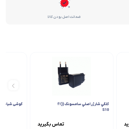
ضمانت اصل بودن کالا
گلگي شارژر اصلي سامسونگ (f1)
گوشی شیائومی مدل 6GB
S10
ید
تماس بگیرید