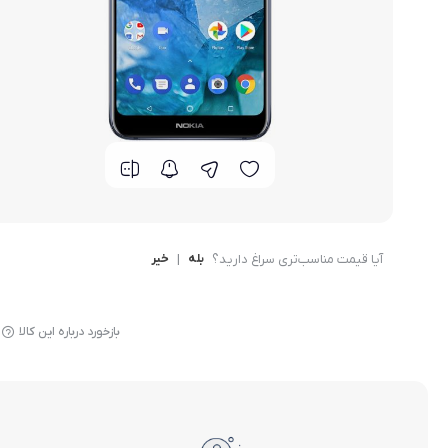
گوشی موتورولا
گوشی نوکیا
گوشی وان پلاس
گوشی اچ تی سی
گوشی ال جی
آیا قیمت مناسب‌تری سراغ دارید؟
بله
|
خیر
گوشی کاترپیلار
بازخورد درباره این کالا