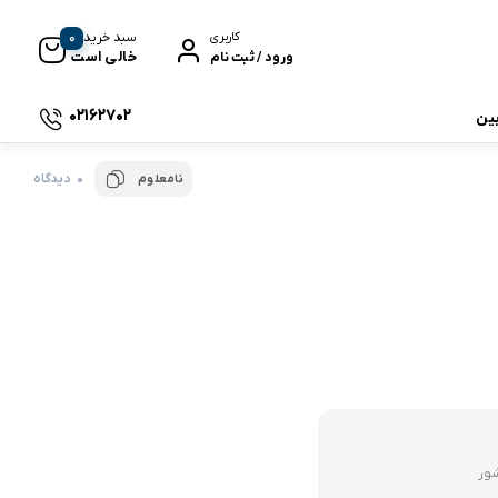
0
سبد خرید
کاربری
خالی است
ورود / ثبت نام
02162702
بین
0 دیدگاه
نامعلوم
 جی بی ال
نگ
وای
شور