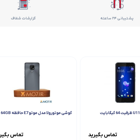
فر
پشتیبانی 24 ساعته
گزارشات شفاف
قهوه ساز
گوشتکوب برقی
ماشین ظرفشویی
مایکروویو
مخلوط کن
همزن
گوشی موتورولا مدل موتو E7 حافظه 64GB
هود
تماس بگیرید
تماس بگیر