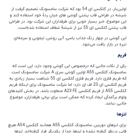
اولین‌بار، در گلکسی ای 54 بود که شرکت سامسونگ تصمیم گرفت از
شیشه در طراحی قاب پشتی گوشی های میان ردۀ خود استفاده کند و
این موضوع، خبر بسیار خوبی برای طرفداران این شرکت بود. در طراحی
قاب پشتی گلکسی ای 55 نیز از شیشۀ شفاف استفاده شده‌است.
این گوشی در چهار رنگ جذاب یاسی، آبی روشن، لیمویی و سرمه‌ای
تیره در بازار یافت می‌شود.
فریم
یکی از نکات جالبی که درخصوص این گوشی وجود دارد، این است که
سامسونگ گلکسی A55 اولین گوشی سری A شرکت سامسونگ است
که فریم فلزی دارد. فریم فلزی گلکسی ای 55 شباهت بسیار زیادی به
فریم گلکسی ای 23 اف ای دارد؛ اما شرکت سامسونگ برای اینکه فریم
گلکسی A55 از فریم گلکسی A23 FE متفاوت باشد، در بخش کلیدهای
ولوم برآمدگی ایجاد کرده که ممکن است برای برخی طرفداران، موضوع
جالبی نباشد.
لنزها
برای لنزهای دوربین سامسونگ گلکسی A55 همانند گلکسی A54 هیچ
قابی درنظر گرفته نشده و لنزها، جدا از یکدیگر قرار گرفته‌اند. لنزها