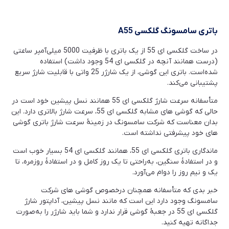
باتری سامسونگ گلکسی A55
در ساخت گلکسی ای 55 از یک باتری با ظرفیت 5000 میلی‌آمپر ساعتی
(درست همانند آنچه در گلکسی ای 54 وجود داشت) استفاده
شده‌است. باتری این گوشی، از یک شارژر 25 واتی با قابلیت شارژ سریع
پشتیبانی می‌کند.
متأسفانه سرعت شارژ گلکسی ای 55 همانند نسل پیشین خود است در
حالی که گوشی های مشابه گلکسی ای 55، سرعت شارژ بالاتری دارد. این
بدان معناست که شرکت سامسونگ در زمینۀ سرعت شارژ باتری گوشی
های خود پیشرفتی نداشته است.
ماندگاری باتری گلکسی ای 55، همانند گلکسی ای 54 بسیار خوب است
و در استفادۀ سنگین، به‌راحتی تا یک روز کامل و در استفادۀ روزمره، تا
یک و نیم روز را دوام می‌آورد.
خبر بدی که متأسفانه همچنان درخصوص گوشی های شرکت
سامسونگ وجود دارد این است که مانند نسل پیشین، آداپتور شارژ
گلکسی ای 55 در جعبۀ گوشی قرار ندارد و شما باید شارژر را به‌صورت
جداگانه تهیه کنید.