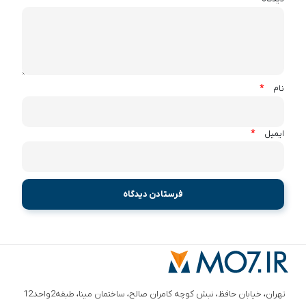
*
نام
*
ایمیل
تهران، خیابان حافظ، نبش کوچه کامران صالح، ساختمان مینا، طبقه2واحد12