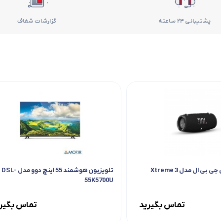
فر
پشتیبانی 24 ساعته
گزارشات شفاف
قهوه ساز
گوشتکوب برقی
ماشین ظرفشویی
مایکروویو
مخلوط کن
همزن
بی ال مدل Xtreme 3
تلویزیون هوشمند 55 اینچ دوو مدل DSL-
هود
55K5700U
تماس بگیرید
تماس بگیر