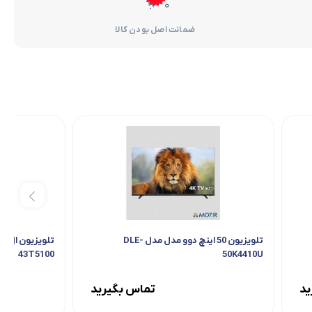
ضمانت اصل بودن کالا
تلویزیون 50 اینچ دوو مدل مدل DLE-
43T5100
50K4410U
ید
تماس بگیرید