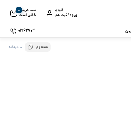
0
سبد خرید
کاربری
خالی است
ورود / ثبت نام
02162702
بین
0 دیدگاه
نامعلوم
 جی بی ال
نگ
وای