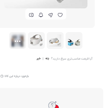
گوشی موتورولا
گوشی نوکیا
گوشی وان پلاس
گوشی اچ تی سی
گوشی ال جی
آیا قیمت مناسب‌تری سراغ دارید؟
بله
|
خیر
گوشی کاترپیلار
بازخورد درباره این کالا