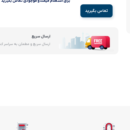
برای استعلام قیمت و موجودی تماس بگیرید
آرام پز
تماس بگیرید
اجاق گاز
اجاق گاز رومیزی
ارسال سریع
ارسال سریع و مطمئن به سراسر ک
توستر
جاروبرقی
چرخ گوشت
خردکن
سایر لوازم خانگی
غذاساز