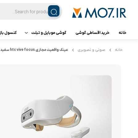
خانه
خرید اقساطی گوشی
گوشی موبایل و تبلت
کنسول باز
تبلت
کنسول ب
خانه
صوتی و تصویری
عینک واقعیت مجازی htc vive focus سفید
گوشی اپل
گوشی سامسونگ
گوشی شیائومی
گوشی ناتینگ فون
گوشی داریا