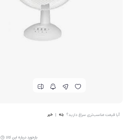
گوشی موتورولا
گوشی نوکیا
گوشی وان پلاس
گوشی اچ تی سی
گوشی ال جی
گوشی کاترپیلار
آیا قیمت مناسب‌تری سراغ دارید؟
بله
|
خیر
بازخورد درباره این کالا