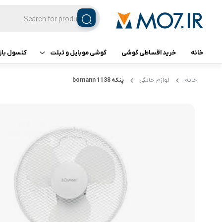
خانه
خرید اقساطی گوشی
گوشی موبایل و تبلت
کنسول باز
تبلت
کنسول ب
خانه
لوازم خانگی
پنکه 1138 bomann
گوشی اپل
گوشی سامسونگ
گوشی شیائومی
گوشی ناتینگ فون
گوشی داریا