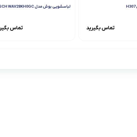
H
لباسشویی بوش مدل BOSCH WAV28KH0GC
تماس بگیرید
تماس بگیر