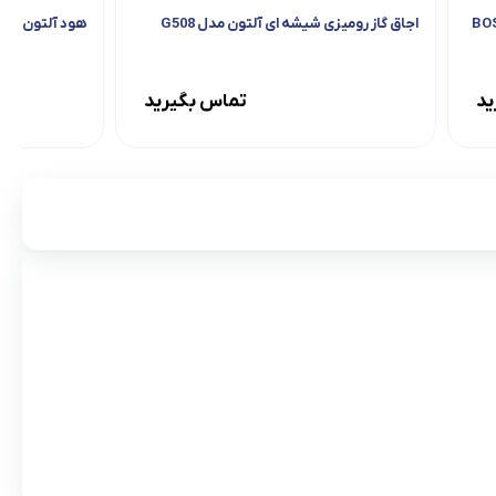
اجاق گاز رومیزی شیشه ای آلتون مدل G508
هود آلتون مدل 314
ید
تماس بگیرید