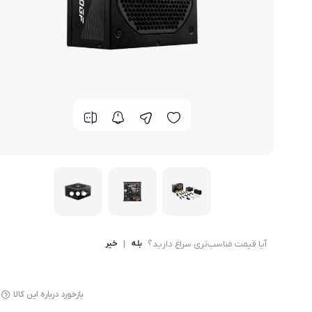
گوشی موتورولا
گوشی نوکیا
گوشی وان پلاس
گوشی اچ تی سی
گوشی ال جی
گوشی کاترپیلار
آیا قیمت مناسب‌تری سراغ دارید؟
بله
|
خیر
بازخورد درباره این کالا