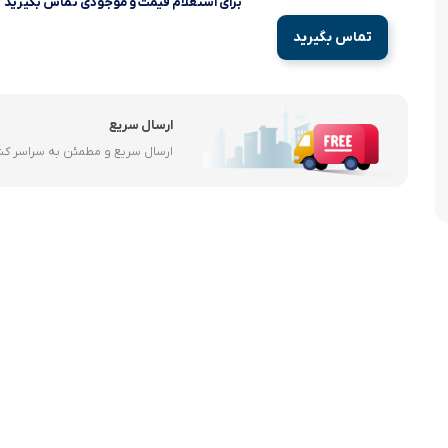
برای استعلام قیمت و موجودی تماس بگیرید
آرام پز
تماس بگیرید
اجاق گاز
اجاق گاز رومیزی
ارسال سریع
ارسال سریع و مطمئن به سراسر ک
توستر
جاروبرقی
چرخ گوشت
خردکن
سایر لوازم خانگی
غذاساز