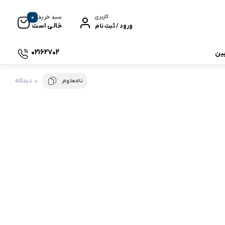
0
سبد خرید
کاربری
خالی است
ورود / ثبت نام
02162702
بین
0 دیدگاه
نامعلوم
 جی بی ال
نگ
وای