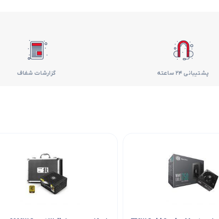
فر
قهوه ساز
گوشتکوب برقی
پشتیبانی 24 ساعته
گزارشات شفاف
ماشین ظرفشویی
مایکروویو
مخلوط کن
همزن
هود