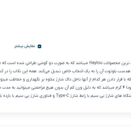
نمایش بیشتر
هندزفری بلوتوث Haylou GT5 با طراحی زیبا و شیک خود یکی از محبوب ترین محصولات Haylou میب
 بلوتوث آن را به یک انتخاب خاص تبدیل می‌کند. همه این نکات را در کنار ب
ه کنید.
هندزفری بلوتوث Haylou GT5 می تواند از طریق تلفن های همراه و دستگاه