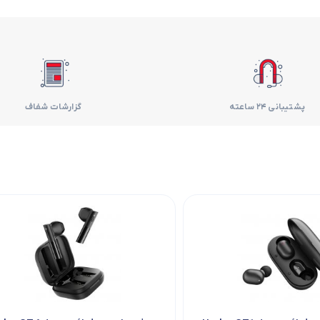
فر
قهوه ساز
گوشتکوب برقی
پشتیبانی 24 ساعته
گزارشات شفاف
ماشین ظرفشویی
مایکروویو
مخلوط کن
همزن
هود