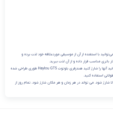
اشد که به صورت دو گوشی طراحی شده است که می‌توانید با استفتده از آن از موسیقی موردعلاقه خود لذت برده و
اتری مناسب قرار داده و از آن لذت ببرید.
هندزفری بلوتوث Haylou GT5 دارای یک داک شارژ و دو گوشی میباشد که با قرار دادن هر کدام از آنها داخل داک شارژ علاوه بر نگهداری و حفاظت میتوانید آنها را شارژ کنید هندزفری بلوتوث Haylou GT5 طوری طراحی شده
 های شارژ بی سیم با رابط شارژ Type-C و فناوری شارژ بی سیم با بازده بالا شارژ شود. می تواند در هر زمان و هر مکان شارژ شود. تمام روز از