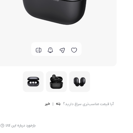
گوشی موتورولا
گوشی نوکیا
گوشی وان پلاس
گوشی اچ تی سی
گوشی ال جی
گوشی کاترپیلار
آیا قیمت مناسب‌تری سراغ دارید؟
بله
|
خیر
بازخورد درباره این کالا