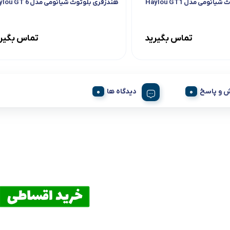
ئومی مدل Haylou GT1
هندزفری بلوتوث شیائومی مدل Haylou GT 6
تماس بگیرید
تماس بگیر
 و پاسخ
دیدگاه ها