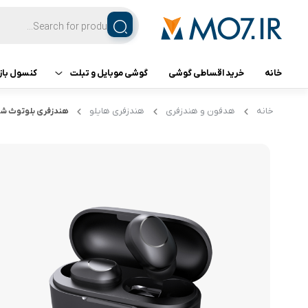
خانه
خرید اقساطی گوشی
گوشی موبایل و تبلت
کنسول باز
تبلت
کنسول ب
خانه
هدفون و هندزفری
هندزفری هایلو
هندزفری بلوتوث شیائومی 
گوشی اپل
گوشی سامسونگ
گوشی شیائومی
گوشی ناتینگ فون
گوشی داریا