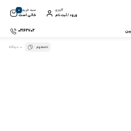
0
سبد خرید
کاربری
خالی است
ورود / ثبت نام
02162702
بین
0 دیدگاه
نامعلوم
 جی بی ال
نگ
وای