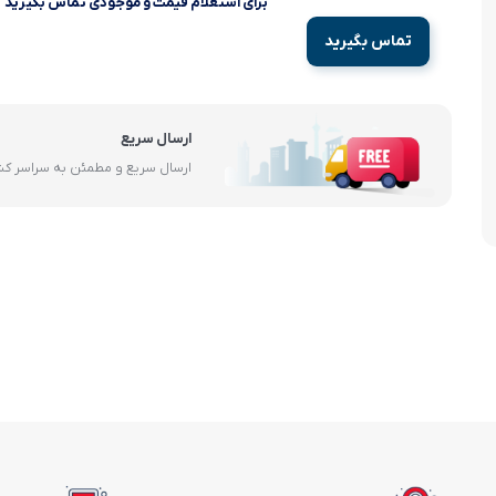
برای استعلام قیمت و موجودی تماس بگیرید
آرام پز
تماس بگیرید
اجاق گاز
اجاق گاز رومیزی
ارسال سریع
ارسال سریع و مطمئن به سراسر ک
توستر
جاروبرقی
چرخ گوشت
خردکن
سایر لوازم خانگی
غذاساز