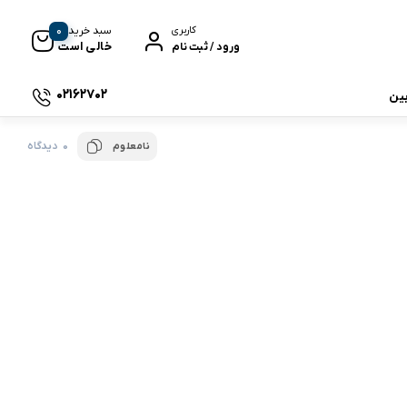
0
سبد خرید
کاربری
خالی است
ورود / ثبت نام
02162702
بین
0 دیدگاه
نامعلوم
 جی بی ال
نگ
وای