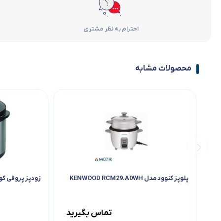
احترام به نظر مشتری
محصولات مشابه
پلوپز کنوود مدل KENWOOD RCM29.A0WH
زودپز پروفی کوک DDK 1076
تماس بگیرید