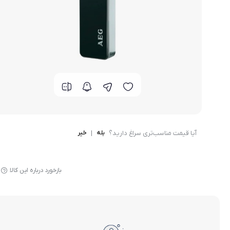
گوشی موتورولا
گوشی نوکیا
گوشی وان پلاس
گوشی اچ تی سی
گوشی ال جی
آیا قیمت مناسب‌تری سراغ دارید؟
بله
|
خیر
گوشی کاترپیلار
بازخورد درباره این کالا