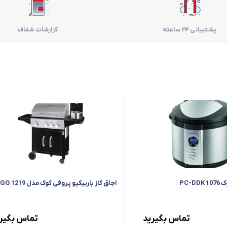
فر
پشتیبانی 24 ساعته
گزارشات شفاف
قهوه ساز
گوشتکوب برقی
ماشین ظرفشویی
مایکروویو
مخلوط کن
همزن
PC-
اجاق گاز باربیکیو پروفی کوک مدل PC-GG 1219
هود
تماس بگیرید
تماس بگیر