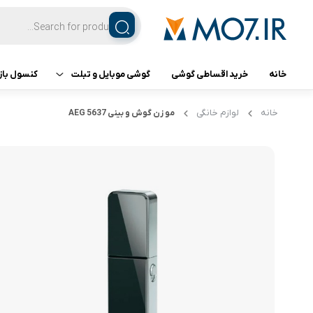
خانه
خرید اقساطی گوشی
گوشی موبایل و تبلت
کنسول باز
تبلت
کنسول ب
خانه
لوازم خانگی
مو زن گوش و بینی 5637 AEG
گوشی اپل
گوشی سامسونگ
گوشی شیائومی
گوشی ناتینگ فون
گوشی داریا