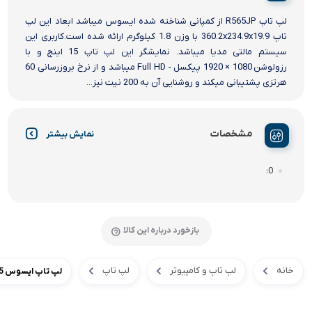
لپ تاپ R565JP از کمپانی شناخته شده ایسوس میباشد ابعاد این لپ
تاپ 360.2x234.9x19.9 با وزن 1.8 کیلوگرم ارائه شده است.کاربری این
سیستم مالتی مدیا میباشد. نمایشگر این لپ تاپ 15 اینچ و با
رزولوشن 1080 × 1920 پیکسل - Full HD میباشد و از نرخ بروزرسانی 60
هرتزی پشتیبانی میکند و روشنایی آن به 200 نیت نیز...
مشخصات
نمایش بیشتر
0
بازخورد درباره این کالا
خانه
لپ تاپ و کامپیوتر
لپ تاپ
لپ تاپ ایسوس 15 اینچی مدل Vivabook R565JP Core i7(1065) 8GB 512SSD 2GB(MX330)FHD