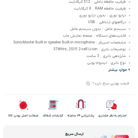
ظرفیت حافظه داخلی
512 گیگابایت
:
ظرفیت حافظه RAM
8 گیگابایت
:
درایو نوری
بدون درایو نوری
:
درگاههای ارتباطی
USB
:
سیستم عامل
بدون سیستم عامل
:
قابلیت‌های دستگاه
صفحه نمایش مات
:
مشخصات اسپیکر
SonicMaster Built-in speaker Built-in microphone
:
توضیحات باتری
37WHrs, 2S1P, 2-cell Li-ion
:
شارژدهی باتری
3 ساعت
:
نوع باتری
لیتیوم-یونی
:
+ موارد بیشتر
قیمت بهتری سراغ دارید؟
احترام به نظر مشتری
پشتیبانی 24 ساعته
گزارشات شفاف
ضمانت اصل بودن کالا
ارسال سریع