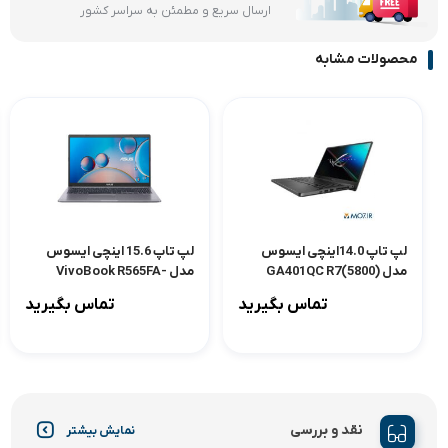
ارسال سریع و مطمئن به سراسر کشور
محصولات مشابه
لپ تاپ 14.0اینچی ایسوس
لپ تاپ 15.6 اینچی ایسوس
مدل GA401QC R7(5800)
مدل VivoBook R565FA-
EJ197 1TB Ram4GB
40GB 1TBSSD 16G(3050)
تماس بگیرید
تماس بگیرید
Pack Gaming
نقد و بررسی
نمایش بیشتر