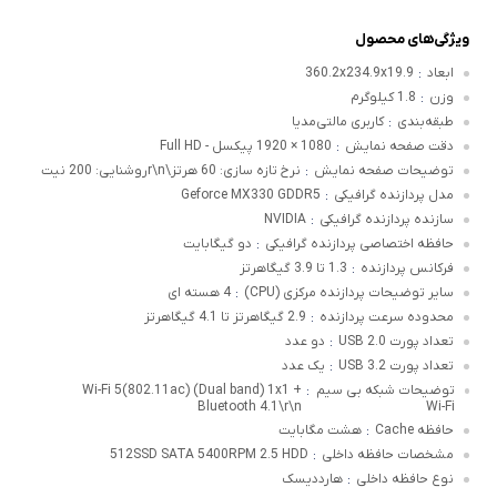
ویژگی‌های محصول
ابعاد
360.2x234.9x19.9
:
وزن
1.8 کیلوگرم
:
طبقه‌بندی
کاربری مالتی‌مدیا
:
دقت صفحه نمایش
1080 × 1920 پیکسل - Full HD
:
توضیحات صفحه نمایش
نرخ تازه سازی: 60 هرتز\r\nروشنایی: 200 نیت
:
مدل پردازنده گرافیکی
Geforce MX330 GDDR5
:
سازنده پردازنده گرافیکی
NVIDIA
:
حافظه اختصاصی پردازنده گرافیکی
دو گیگابایت
:
فرکانس پردازنده
1.3 تا 3.9 گیگاهرتز
:
سایر توضیحات پردازنده مرکزی (CPU)
4 هسته ای
:
محدوده سرعت پردازنده
2.9 گیگاهرتز تا 4.1 گیگاهرتز
:
تعداد پورت USB 2.0
دو عدد
:
تعداد پورت USB 3.2
یک عدد
:
توضیحات شبکه بی سیم
Wi-Fi 5(802.11ac) (Dual band) 1x1 +
:
Bluetooth 4.1\r\n
Wi-Fi
حافظه Cache
هشت مگابایت
:
مشخصات حافظه داخلی
512SSD SATA 5400RPM 2.5 HDD
:
نوع حافظه داخلی
هارددیسک
: