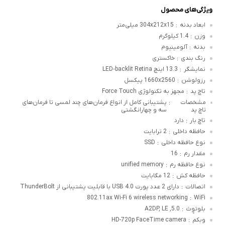
ویژگی‌های محصول
ابعاد بدنه
304x212x15 میلی‌متر
:
وزن
1.4 کیلوگرم
:
بدنه
آلومینیوم
:
رنگ بندی
خاکستری
:
نمایشگر
13.3 اینچ LED‑backlit Retina
:
رزولوشن
1660x2560 پیکسل
:
تاچ پد
مجهز به تکنولوژی Force Touch
:
مشخصات
پشتیبانی کامل از انواع فرمان‌های چند لمسی تا فرمان‌های
:
تاچ پد
سه و چهارانگشتی
تاچ بار
دارد
:
حافظه داخلی
2 ترابایت
:
نوع حافظه داخلی
SSD
:
مقدار رم
16
:
نوع حافظه رم
unified memory
:
حافظه کش
12 مگابایت
:
اتصالات
دارای 2 عدد پورت USB 4.0 با قابلیت پشتیبانی از ThunderBolt
:
802.11ax Wi-Fi 6 wireless networking
WiFi
:
بلوتوٍث
5.0, A2DP, LE
:
وبکم
HD-720p FaceTime camera
: