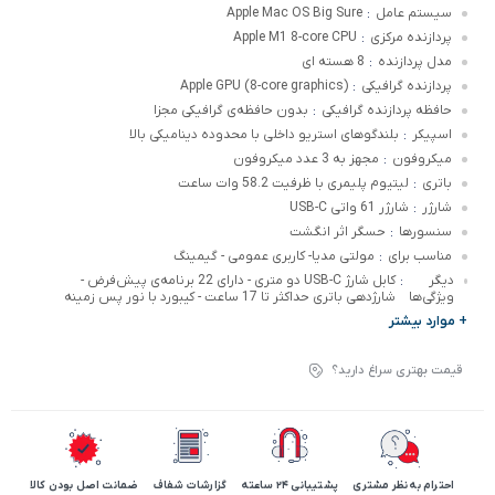
سیستم عامل
Apple Mac OS Big Sure
:
پردازنده مرکزی
Apple M1 8-core CPU
:
مدل پردازنده
8 هسته ای
:
پردازنده گرافیکی
Apple GPU (8-core graphics)
:
حافظه پردازنده گرافیکی
بدون حافظه‌ی گرافیکی مجزا
:
اسپیکر
بلندگوهای استریو داخلی با محدوده دینامیکی بالا
:
میکروفون
مجهز به 3 عدد میکروفون
:
باتری
لیتیوم پلیمری با ظرفیت 58.2 وات ساعت
:
شارژر
شارژر 61 واتی USB-C
:
سنسورها
حسگر اثر انگشت
:
مناسب برای
مولتی مدیا- کاربری عمومی - گیمینگ
:
دیگر
کابل شارژ USB-C دو متری - دارای 22 برنامه‌ی پیش‌فرض -
:
ویژگی‌ها
شارژدهی باتری حداکثر تا 17 ساعت - کیبورد با نور پس زمینه
+ موارد بیشتر
قیمت بهتری سراغ دارید؟
احترام به نظر مشتری
پشتیبانی 24 ساعته
گزارشات شفاف
ضمانت اصل بودن کالا