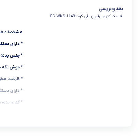
نقد و بررسی
فلاسک-کتری برقی پروفی کوک PC-WKS 1148
مشخصات فن
*
دارای عملکر
*
جنس بدنه
*
جوش نگه د
*
ظرفیت مخ
*
دارای دستگ
*
کتری بدون
*
با قابلیت 
*
دارای
قفل ا
*
دارای کلید