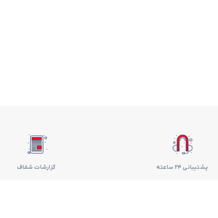
فر
قهوه ساز
گوشتکوب برقی
ماشین ظرفشویی
مایکروویو
مخلوط کن
همزن
پشتیبانی 24 ساعته
گزارشات شفاف
هود