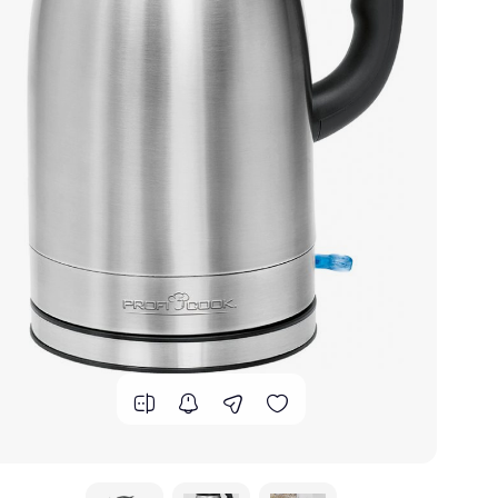
گوشی موتورولا
گوشی نوکیا
گوشی وان پلاس
گوشی اچ تی سی
گوشی ال جی
گوشی کاترپیلار