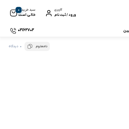
0
سبد خرید
کاربری
خالی است
ورود / ثبت نام
02162702
بین
0 دیدگاه
نامعلوم
 جی بی ال
نگ
وای