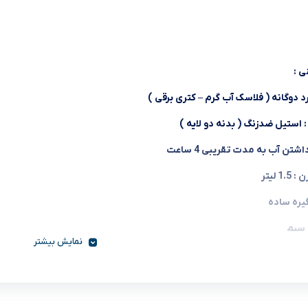
ی
:
د دوگانه
(
فلاسک آب گرم
–
کتری برقی
)
:
استیل ضدزنگ
(
بدنه دو لایه
)
اشتن آب به مدت تقریبی
4
ساعت
زن
: 1.5
لیتر
یره ساده
 سیم
نمایش بیشتر
چرخش
360
درجه به روی پایه
یمنی درب
(
مقاوم در برابر فشار بیش از حد
)
 خاموش
|
روشن