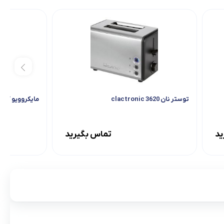
توستر نان 3620 clactronic
مایکروویو کنوود مدل 311
ید
تماس بگیرید