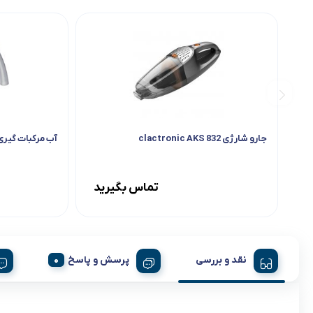
جارو شارژی 832 clactronic AKS
آب مرکبات گیری بوش 
تماس بگیرید
نقد و بررسی
پرسش و پاسخ