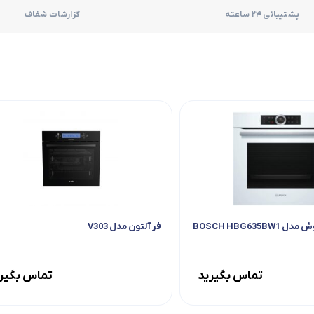
فر
پشتیبانی 24 ساعته
گزارشات شفاف
قهوه ساز
گوشتکوب برقی
ماشین ظرفشویی
مایکروویو
مخلوط کن
همزن
BOSCH HBG635B
فر آلتون مدل V303
هود
تماس بگیرید
تماس بگیر