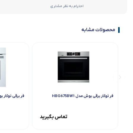
احترام به نظر مشتری
محصولات مشابه
فر توکار برقی بوش مدل HBG675BW1
فر برقی توکار بوش مدل W1
تماس بگیرید