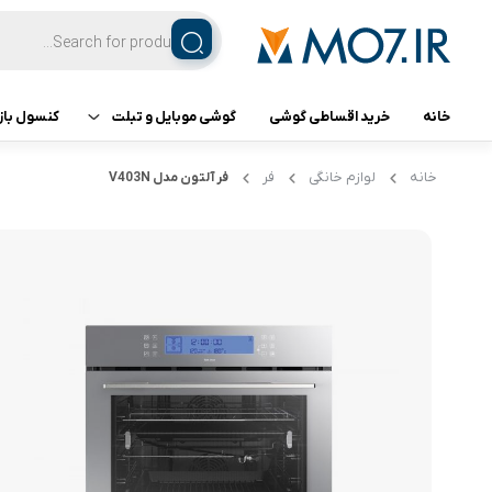
خانه
خرید اقساطی گوشی
گوشی موبایل و تبلت
کنسول باز
تبلت
کنسول ب
خانه
لوازم خانگی
فر
فر آلتون مدل V403N
گوشی اپل
گوشی سامسونگ
گوشی شیائومی
گوشی ناتینگ فون
گوشی داریا