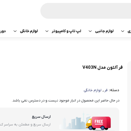
ی
لوازم جانبی
لپ تاپ و کامپیوتر
لوازم خانگی
دور
ازی سونی
هدفون و هندزفری
پرینتر
جارو رباتیک
تبلت اپل
هدفون و هندزفری
ساعت و بند هوشمند
لپ تاپ
صوتی تصویری
تبلت سامسونگ
هندزفری اپل
فر آلتون مدل V403N
کامپیوتر
ماشین لباسشویی
تبلت لنوو
هندزفری سامسو
دسته:
فر
,
لوازم خانگی
قطعات کامپیوتر
کولر و لوازم سرمایشی
تبلت هوآوی
هندزفری هایلو
در حال حاضر این محصول در انبار موجود نیست و در دسترس نمی باشد.
یخچال
هندزفری شیائومی
ارسال سریع
آبمیوه گیری
هندزفری کیو سی 
ارسال سریع و مطمئن به سراسر ک