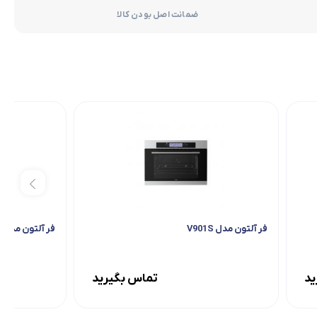
ضمانت اصل بودن کالا
فر آلتون مدل V901S
فر آلتون مدل V202
ید
تماس بگیرید