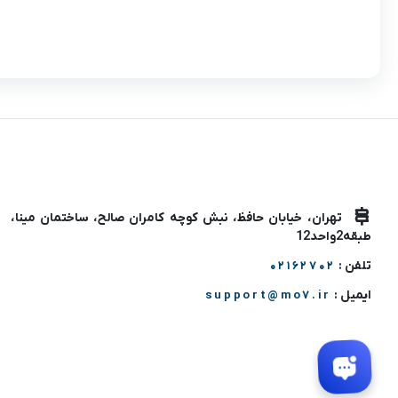
تهران، خیابان حافظ، نبش کوچه کامران صالح، ساختمان مینا،
طبقه2واحد12
تلفن :
02162702
ایمیل :
support@mo7.ir