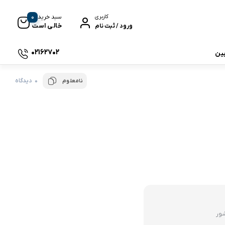
0
سبد خرید
کاربری
خالی است
ورود / ثبت نام
02162702
بین
0 دیدگاه
نامعلوم
 جی بی ال
نگ
وای
شور