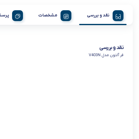
نقد و بررسی
مشخصات
پرسش
نقد و بررسی
فر آلتون مدل V403N