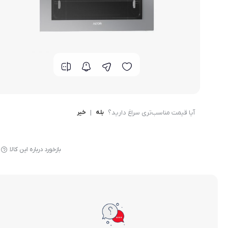
گوشی موتورولا
گوشی نوکیا
گوشی وان پلاس
گوشی اچ تی سی
گوشی ال جی
آیا قیمت مناسب‌تری سراغ دارید؟
بله
|
خیر
گوشی کاترپیلار
بازخورد درباره این کالا