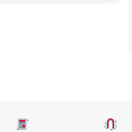
آرام پز
اجاق گاز
اجاق گاز رومیزی
توستر
جاروبرقی
چرخ گوشت
خردکن
سایر لوازم خانگی
غذاساز