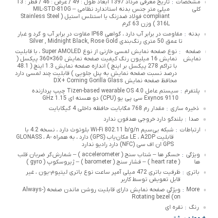
مشخصات
تاریخ معرفی مرداد 1397 ابعاد طول : 49 / عرض : 46 / قطر : 13
:
کلی
میلی متر جنس بدنه استاندارد نظامی – MIL-STD-810G
compliant فولاد ضدزنگ یا استنلس استیل ( Stainless Steel
316L ) وزن 63 گرم
بدنه
مقاومت در برابر آب دارد ، گواهی IP68 مقاوت در برابر آب و گرد و غبار
:
تا عمق 50 متری رنگ‌بندی Silver , Midnight Black, Rose Gold
صفحه
نوع صفحه نمایش لمسی خازنی از نوع Super AMOLED ، با قابلیت
:
نمایش
نمایش 16 میلیون رنگ کیفیت صفحه نمایش 360×360 پیکسل (
با تراکم 278 پیکسل بر اینچ ) اندازه صفحه نمایش 1.3 اینچ ( 48.1
درصد نسبت صفحه نمایش به پنل جلویی ) قابلیت چند لمسی دارد
محافظ صفحه نمایش DX+ Corning Gorilla Glass
پلتفرم
سیستم عامل Tizen-based wearable OS 4.0 چیپ پردازنده
:
Exynos 9110 سی پی یو (CPU) دو هسته ای 1.15 GHz
ذخیره سازی
مقدار رم 768 مگابایت حافظه داخلی 4 گیگابایت
:
صدا
بلندگو دارد خروجی هدفون ندارد
:
ارتباطات
شبکه بی‌سیم Wi-Fi 802.11 b/g/n بلوتوث دارد ، نسخه 4.2 با
:
قابلیت LE ، A2DP مکان‌یاب (GPS) دارد ، به همراه GLONASS ، A-
GPS ان اف سی (NFC) دارد رادیو ندارد
ویژگی
حسگر ها – شتاب سنج ( accelerometer ) – شمارش‌گر ضربان قلب
:
ها
( heart rate ) – فشار سنج ( barometer ) – ژیروسکوپ ( gyro )
باتری
ظرفیت باتری 472 میلی آمپر ساعت نوع باتری لیتیوم-یون ، غیر
:
قابل تعویض توسط کاربر
More
ویژگی صفحه نمایش دارای قابلیت روشن ماندن صفحه (Always-
:
on) Rotating bezel
رنگ
نقره ای
: