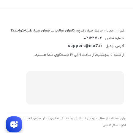
تهران، خیابان حافظ، نبش کوچه کامران صالح، ساختمان مینا، طبقه2واحد12
شماره تماس
02162702
آدرس ایمیل
support@mo7.ir
از شنبه تا پنجشنبه، از ساعت 9 الی 17 پاسخگوی شما هستیم.
برای استفاده از مطالب موبایل 7، داشتن «هدف غیرتجاری» و ذکر «منبع» کافیست. توسعه و
اجرا : سالار طاعتی