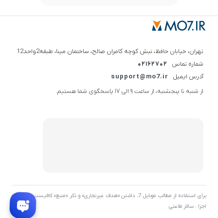
تهران، خیابان حافظ، نبش کوچه کامران صالح، ساختمان مینا، طبقه2واحد12
شماره تماس
02162702
آدرس ایمیل
support@mo7.ir
از شنبه تا پنجشنبه، از ساعت 9 الی 17 پاسخگوی شما هستیم.
برای استفاده از مطالب موبایل 7، داشتن «هدف غیرتجاری» و ذکر «منبع» کافیست. توسعه و
اجرا : سالار طاعتی