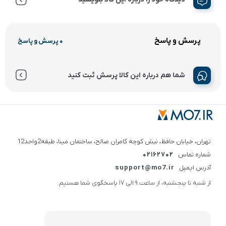
پرسش و پاسخ
0 پرسش و پاسخ
شما هم درباره این کالا پرسش ثبت کنید
تهران، خیابان حافظ، نبش کوچه کامران صالح، ساختمان مینا، طبقه2واحد12
شماره تماس
02162702
آدرس ایمیل
support@mo7.ir
از شنبه تا پنجشنبه، از ساعت 9 الی 17 پاسخگوی شما هستیم.