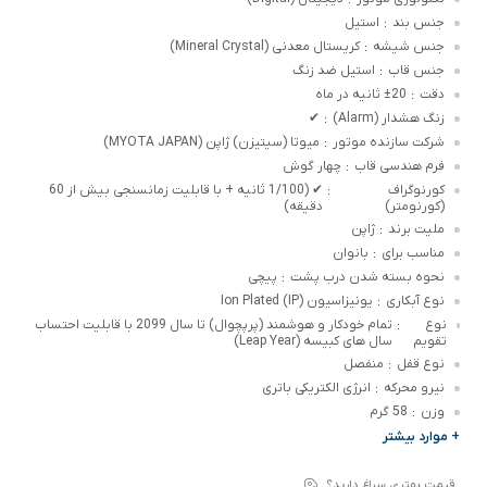
جنس بند
استیل
:
جنس شیشه
کریستال معدنی (Mineral Crystal)
:
جنس قاب
استیل ضد زنگ
:
دقت
±20 ثانیه در ماه
:
زنگ هشدار (Alarm)
✔
:
شرکت سازنده موتور
میوتا (سیتیزن) ژاپن (MYOTA JAPAN)
:
فرم هندسی قاب
چهار گوش
:
کورنوگراف
✔ (1/100 ثانیه + با قابلیت زمانسنجی بیش از 60
:
(کورنومتر)
دقیقه)
ملیت برند
ژاپن
:
مناسب برای
بانوان
:
نحوه بسته شدن درب پشت
پیچی
:
نوع آبکاری
یونیزاسیون (Ion Plated (IP
:
نوع
تمام خودکار و هوشمند (پرپچوال) تا سال 2099 با قابلیت احتساب
:
تقویم
سال های کبیسه (Leap Year)
نوع قفل
منفصل
:
نیرو محرکه
انرژی الکتریکی باتری
:
وزن
58 گرم
:
+ موارد بیشتر
قیمت بهتری سراغ دارید؟