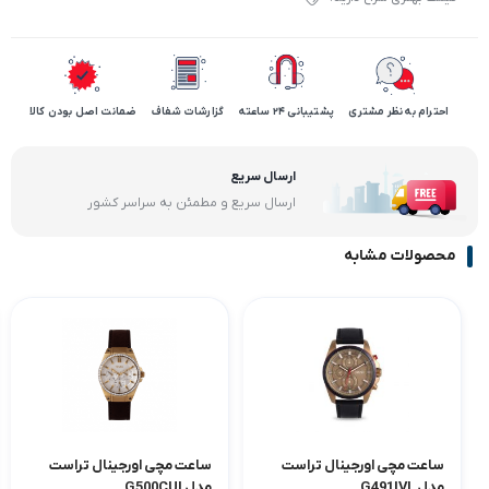
احترام به نظر مشتری
پشتیبانی 24 ساعته
گزارشات شفاف
ضمانت اصل بودن کالا
ارسال سریع
ارسال سریع و مطمئن به سراسر کشور
محصولات مشابه
ساعت مچی اورجینال تراست
ساعت مچی اورجینال تراست
مدل G491IVL
مدل G500CUI