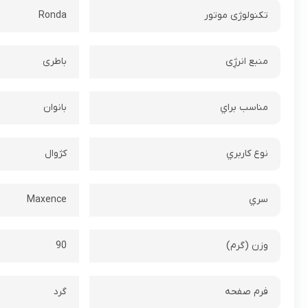
تکنولوژی موتور
Ronda
منبع انرژِی
باطری
مناسب براي
بانوان
نوع کاربري
کژوال
سري
Maxence
وزن (گرم)
90
فرم صفحه
گرد