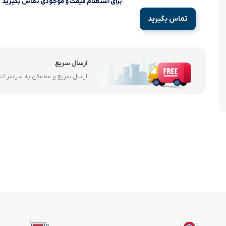
برای استعلام قیمت و موجودی تماس بگیرید
آرام پز
تماس بگیرید
اجاق گاز
اجاق گاز رومیزی
ارسال سریع
ارسال سریع و مطمئن به سراسر ک
توستر
جاروبرقی
چرخ گوشت
خردکن
سایر لوازم خانگی
غذاساز