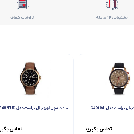
فر
پشتیبانی 24 ساعته
گزارشات شفاف
قهوه ساز
گوشتکوب برقی
ماشین ظرفشویی
مایکروویو
مخلوط کن
همزن
 تراست مدل G491IVL
ساعت مچی اورجینال تراست مدل G482FUD
هود
تماس بگیرید
تماس بگیر