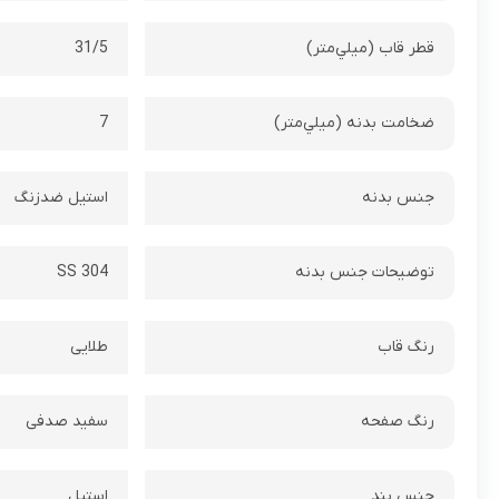
قطر قاب (ميلي‌متر)
31/5
ضخامت بدنه (ميلي‌متر)
7
جنس بدنه
استیل ضدزنگ
توضيحات جنس بدنه
SS 304
رنگ قاب
طلایی
رنگ صفحه
سفید صدفی
جنس بند
استیل