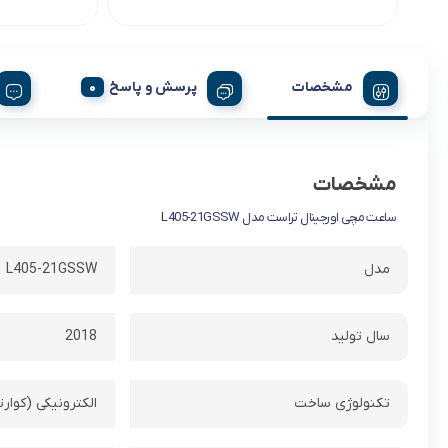
مشخصات
پرسش و پاسخ
مشخصات
ساعت مچی اورجینال تراست مدل L405-21GSSW
مدل
L405-21GSSW
سال تولید
2018
تکنولوژی ساخت
الکترونیکی (کوارت