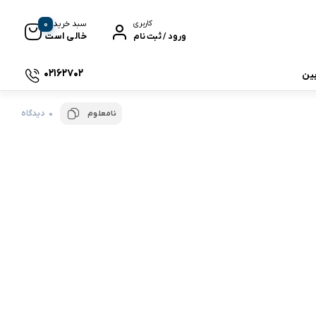
0
سبد خرید
کاربری
خالی است
ورود / ثبت نام
02162702
بین
0 دیدگاه
نامعلوم
 جی بی ال
نگ
وای