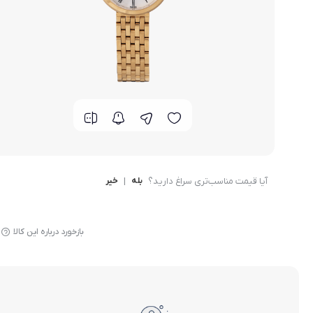
گوشی موتورولا
گوشی نوکیا
گوشی وان پلاس
گوشی اچ تی سی
گوشی ال جی
آیا قیمت مناسب‌تری سراغ دارید؟
بله
|
خیر
گوشی کاترپیلار
بازخورد درباره این کالا