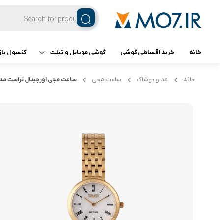
خانه
خرید اقساطی گوشی
گوشی موبایل و تبلت
کنسول باز
تبلت
کنسول ب
خانه
مد و پوشاک
ساعت مچی
ساعت مچی اورجینال تراست مدل 05-21GSSW
گوشی اپل
گوشی سامسونگ
گوشی شیائومی
گوشی ناتینگ فون
گوشی داریا