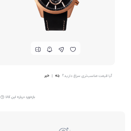
گوشی موتورولا
گوشی نوکیا
گوشی وان پلاس
گوشی اچ تی سی
گوشی ال جی
آیا قیمت مناسب‌تری سراغ دارید؟
بله
|
خیر
گوشی کاترپیلار
بازخورد درباره این کالا