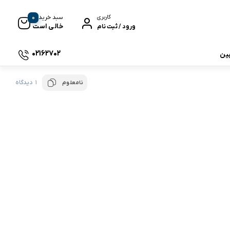
0
سبد خرید
کاربری
خالی است
ورود / ثبت نام
02162702
بین
1 دیدگاه
نامعلوم
 جی بی ال
نگ
وای