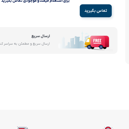
برای استعلام قیمت و موجودی تماس بگیرید
آرام پز
تماس بگیرید
اجاق گاز
اجاق گاز رومیزی
ارسال سریع
ارسال سریع و مطمئن به سراسر ک
توستر
جاروبرقی
چرخ گوشت
خردکن
سایر لوازم خانگی
غذاساز