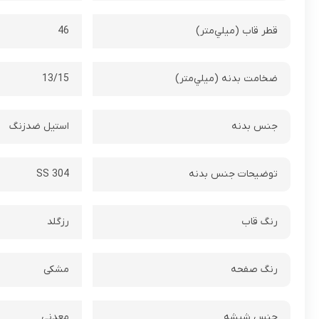
قطر قاب (ميلي‌متر)
46
ضخامت بدنه (ميلي‌متر)
13/15
جنس بدنه
استیل ضدزنگ
توضيحات جنس بدنه
SS 304
رنگ قاب
رزگلد
رنگ صفحه
مشکی
جنس شيشه
معدنی