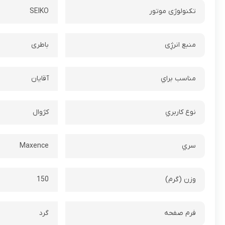
تکنولوژی موتور
SEIKO
منبع انرژِی
باطری
مناسب براي
آقایان
نوع کاربري
کژوال
سري
Maxence
وزن (گرم)
150
فرم صفحه
گرد