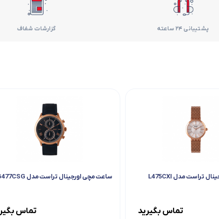
فر
پشتیبانی 24 ساعته
گزارشات شفاف
قهوه ساز
گوشتکوب برقی
ماشین ظرفشویی
مایکروویو
مخلوط کن
همزن
 تراست مدل L475CXI
ساعت مچی اورجینال تراست مدل G477CSG
هود
تماس بگیرید
تماس بگیر