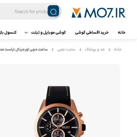
خانه
خرید اقساطی گوشی
گوشی موبایل و تبلت
کنسول باز
تبلت
کنسول ب
خانه
مد و پوشاک
ساعت مچی
ساعت مچی اورجینال تراست مدل 87CVD
گوشی اپل
گوشی سامسونگ
گوشی شیائومی
گوشی ناتینگ فون
گوشی داریا