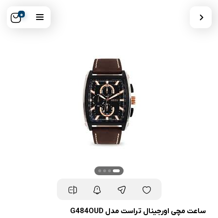
0
ساعت مچی اورجینال تراست مدل G484OUD