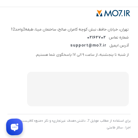
تهران، خیابان حافظ، نبش کوچه کامران صالح، ساختمان مینا، طبقه2واحد12
شماره تماس
02162702
آدرس ایمیل
support@mo7.ir
از شنبه تا پنجشنبه، از ساعت 9 الی 17 پاسخگوی شما هستیم.
برای استفاده از مطالب موبایل 7، داشتن «هدف غیرتجاری» و ذکر «منبع» کافیست. توسعه و
اجرا : سالار طاعتی