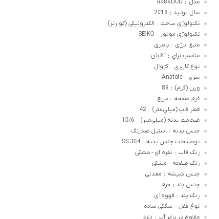
مدل
G484OUD
:
سال تولید
2018
:
تکنولوژی ساخت
الکترونیکی (کوارتز)
:
تکنولوژی موتور
SEIKO
:
منبع انرژِی
باطری
:
مناسب براي
آقایان
:
نوع کاربري
کژوال
:
سري
Anatole
:
وزن (گرم)
89
:
فرم صفحه
مربع
:
قطر قاب (ميلي‌متر)
42
:
ضخامت بدنه (ميلي‌متر)
10/6
:
جنس بدنه
استیل ضدزنگ
:
توضيحات جنس بدنه
SS 304
:
رنگ قاب
نقره ای - مشکی
:
رنگ صفحه
مشکی
:
جنس شيشه
معدنی
:
جنس بند
چرم
:
رنگ بند
قهوه ای
:
نوغ قفل
سگکی ساده
:
مقاوم در برابر آب
دارد
: