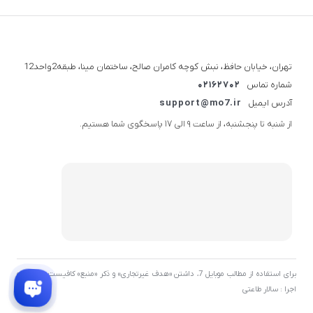
تهران، خیابان حافظ، نبش کوچه کامران صالح، ساختمان مینا، طبقه2واحد12
شماره تماس
02162702
آدرس ایمیل
support@mo7.ir
از شنبه تا پنجشنبه، از ساعت 9 الی 17 پاسخگوی شما هستیم.
برای استفاده از مطالب موبایل 7، داشتن «هدف غیرتجاری» و ذکر «منبع» کافیست. توسعه و
اجرا : سالار طاعتی