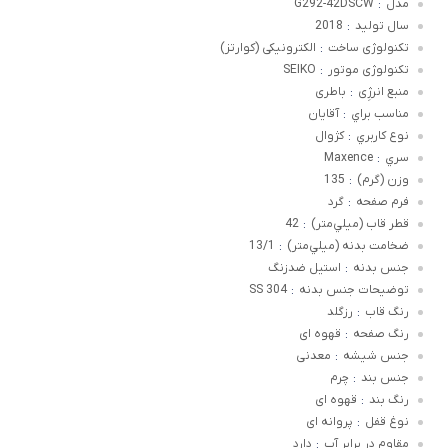
مدل
G292-42DSCW
:
سال تولید
2018
:
تکنولوژی ساخت
الکترونیکی (کوارتز)
:
تکنولوژی موتور
SEIKO
:
منبع انرژِی
باطری
:
مناسب براي
آقایان
:
نوع کاربري
کژوال
:
سري
Maxence
:
وزن (گرم)
135
:
فرم صفحه
گرد
:
قطر قاب (ميلي‌متر)
42
:
ضخامت بدنه (ميلي‌متر)
13/1
:
جنس بدنه
استیل ضدزنگ
:
توضيحات جنس بدنه
SS 304
:
رنگ قاب
رزگلد
:
رنگ صفحه
قهوه ای
:
جنس شيشه
معدنی
:
جنس بند
چرم
:
رنگ بند
قهوه ای
:
نوغ قفل
پروانه ای
:
مقاوم در برابر آب
دارد
: