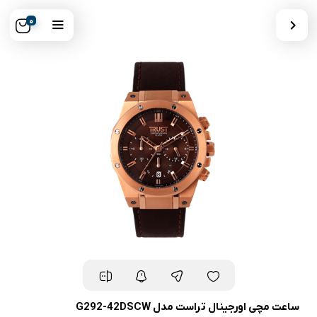
0
ساعت مچی اورجینال تراست مدل G292-42DSCW