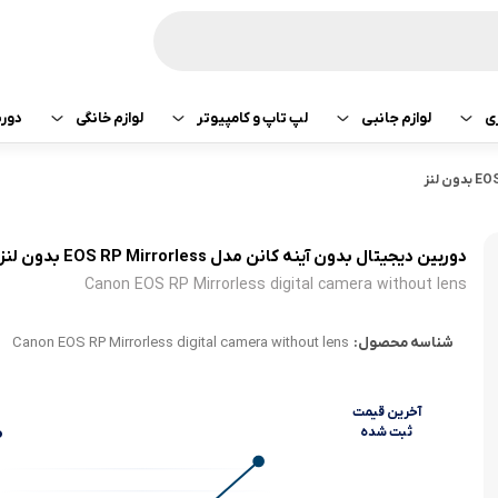
ی
لوازم جانبی
لپ تاپ و کامپیوتر
لوازم خانگی
دور
ازی سونی
هدفون و هندزفری
پرینتر
جارو رباتیک
تبلت اپل
هدفون و هندزفری
ساعت و بند هوشمند
لپ تاپ
صوتی تصویری
تبلت سامسونگ
هندزفری اپل
دوربین دیجیتال بدون آینه کانن مدل EOS RP Mirrorless بدون لنز
Canon EOS RP Mirrorless digital camera without lens
کامپیوتر
ماشین لباسشویی
تبلت لنوو
هندزفری سامسو
شناسه محصول:
Canon EOS RP Mirrorless digital camera without lens
قطعات کامپیوتر
کولر و لوازم سرمایشی
تبلت هوآوی
هندزفری هایلو
یخچال
هندزفری شیائومی
آخرین‌ قیمت
0
ثبت‌ شده
آبمیوه گیری
هندزفری کیو سی 