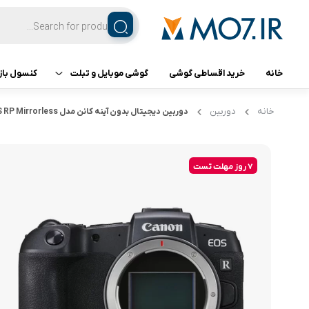
خانه
خرید اقساطی گوشی
گوشی موبایل و تبلت
کنسول باز
تبلت
کنسول ب
خانه
دوربین
دوربین دیجیتال بدون آینه کانن مدل EOS RP Mirrorless بدون لنز
گوشی اپل
7 روز مهلت تست
گوشی سامسونگ
گوشی شیائومی
گوشی ناتینگ فون
گوشی داریا