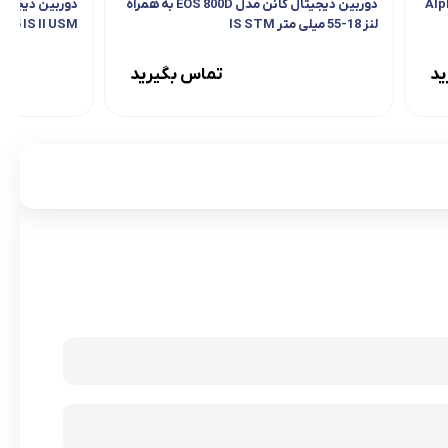
ینه سونی مدل Alpha 7
دوربین دیجیتال کانن مدل EOS 800D به همراه
لنز 18-55 میلی متر IS STM
105 IS II USM
ید
تماس بگیرید