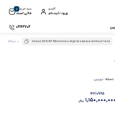
0
سبد خرید
کاربری
خالی است
ورود / ثبت نام
02162702
بین
0 دیدگاه
Canon EOS RP Mirrorless digital camera without lens
 جی بی ال
نگ
دسته:
دوربین
۱۶۲/۰۹/۱۵
1,150,000,00
ریال
وای