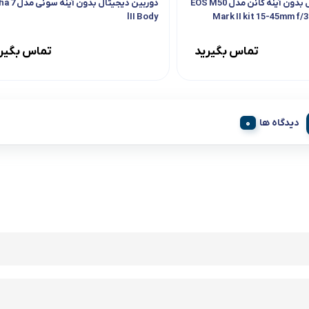
دوربین دیجیتال بدون آینه کانن مدل EOS M50
دوربین دیجیتال بدون آ
lII Body
Mark II kit 15-45mm f/
تماس بگیرید
تماس بگیر
دیدگاه ها