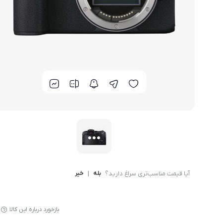
گوشی موتورولا
گوشی نوکیا
گوشی وان پلاس
گوشی اچ تی سی
گوشی ال جی
گوشی کاترپیلار
آیا قیمت مناسب‌تری سراغ دارید؟
بله
|
خیر
بازخورد درباره این کالا