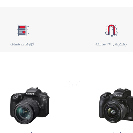
فر
قهوه ساز
گوشتکوب برقی
پشتیبانی 24 ساعته
گزارشات شفاف
ماشین ظرفشویی
مایکروویو
مخلوط کن
همزن
هود