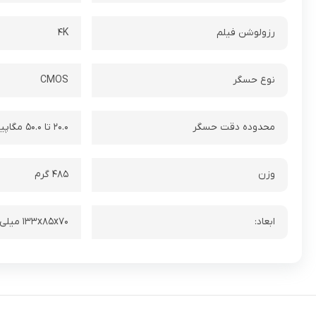
رزولوشن فیلم
۴K
نوع حسگر
CMOS
محدوده دقت حسگر
۲۰.۰ تا ۵۰.۰ مگاپیکسل
وزن
۴۸۵ گرم
ابعاد:
۱۳۳x۸۵x۷۰ میلی‌لیتر