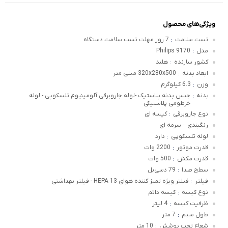
ویژگی‌های محصول
تست سلامت
7 روز مهلت تست سلامت دستگاه
:
مدل
Philips 9170
:
کشور سازنده
هلند
:
ابعاد بدنه
320x280x500 میلی متر
:
وزن
6.3 کیلوگرم
:
بدنه
جنس بدنه پلاستیک -لوله جاروبرقی آلومینیوم تلسکوپی - لوله
:
خرطومی پلاستیکی
نوع جاروبرقی
کیسه ای
:
رنگبندی
سرمه ای
:
لوله تلسکوپی
دارد
:
قدرت موتور
2200 وات
:
قدرت مکش
500 وات
:
سطح صدا
79 دسی‌بل
:
فیلتر
فیلتر ویژه تمیز کننده هوای 13 HEPA - فیلتر بهداشتی
:
نوع کیسه
کیسه دائم
:
ظرفیت کیسه
4 لیتر
:
طول سیم
7 متر
:
شعاع تحت پوشش
10 متر
: