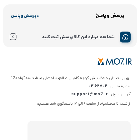
پرسش و پاسخ
0 پرسش و پاسخ
شما هم درباره این کالا پرسش ثبت کنید
تهران، خیابان حافظ، نبش کوچه کامران صالح، ساختمان مینا، طبقه2واحد12
شماره تماس
02162702
آدرس ایمیل
support@mo7.ir
از شنبه تا پنجشنبه، از ساعت 9 الی 17 پاسخگوی شما هستیم.