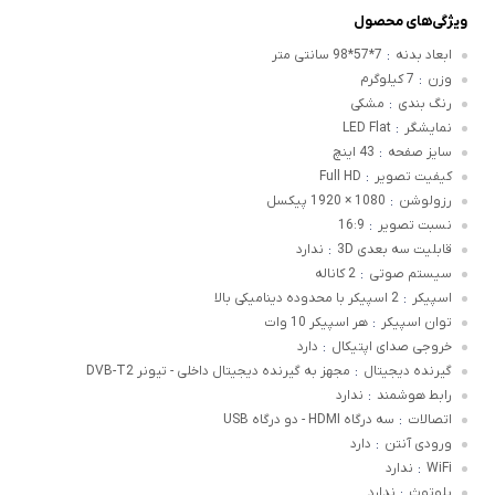
ویژگی‌های محصول
ابعاد بدنه
7*57*98 سانتی متر
:
وزن
7 کیلوگرم
:
رنگ بندی
مشکی
:
نمایشگر
LED Flat
:
سایز صفحه
43 اینچ
:
کیفیت تصویر
Full HD
:
رزولوشن
1080 × 1920 پیکسل
:
نسبت تصویر
16:9
:
قابلیت سه بعدی 3D
ندارد
:
سیستم صوتی
2 کاناله
:
اسپیکر
2 اسپیکر با محدوده دینامیکی بالا
:
توان اسپیکر
هر اسپیکر 10 وات
:
خروجی صدای اپتیکال
دارد
:
گیرنده دیجیتال
مجهز به گیرنده دیجیتال داخلی - تیونر DVB-T2
:
رابط هوشمند
ندارد
:
اتصالات
سه درگاه HDMI - دو درگاه USB
:
ورودی آنتن
دارد
:
WiFi
ندارد
:
بلوتوٍث
ندارد
: