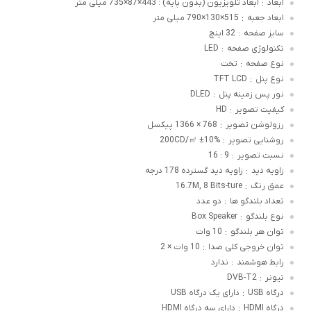
ابعاد
ابعاد تلویزیون (بدون پایه) : 443×87×735 میلی متر
:
ابعاد جعبه
515×130×790 میلی متر
:
سایز صفحه
32 اینچ
:
تکنولوژی صفحه
LED
:
نوع صفحه
تخت
:
نوع پنل
TFT LCD
:
نور پس زمینه پنل
DLED
:
کیفیت تصویر
HD
:
رزولوشن تصویر
768 × 1366 پیکسل
:
روشنایی تصویر
200CD/㎡ ±10%
:
نسبت تصویر
9 : 16
:
زاویه دید
زاویه دید گسترده 178 درجه
:
عمق رنگ
16.7M, 8 Bits-ture
:
تعداد بلندگو ها
دو عدد
:
نوع بلندگو
Box Speaker
:
توان هر بلندگو
10 وات
:
توان خروجی کلی صدا
10 وات × 2
:
رابط هوشمند
ندارد
:
تیونر
DVB-T2
:
درگاه USB
دارای یک درگاه USB
:
درگاه HDMI
دارای سه درگاه HDMI
: