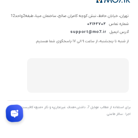
تهران، خیابان حافظ، نبش کوچه کامران صالح، ساختمان مینا، طبقه2واحد12
شماره تماس
02162702
آدرس ایمیل
support@mo7.ir
از شنبه تا پنجشنبه، از ساعت 9 الی 17 پاسخگوی شما هستیم.
برای استفاده از مطالب موبایل 7، داشتن «هدف غیرتجاری» و ذکر «منبع» کافیست. توسعه و
اجرا : سالار طاعتی