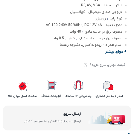
دیگر رابط ها
RF, AV, VGA
:
خروجی صدای دیجیتال
کواکسیال
:
نوع پایه
رومیزی
:
منبع تغذیه
AC 100-240V 50/60Hz, DC 12V 4A
:
مصرف برق در حالت عادی
48 وات
:
مصرف برق در حالت استندبای
کمتر از 0.5 وات
:
اقلام همراه
ریموت کنترل، دفترچه راهنما
:
+ موارد بیشتر
قیمت بهتری سراغ دارید؟
احترام به نظر مشتری
پشتیبانی 24 ساعته
گزارشات شفاف
ضمانت اصل بودن کالا
ارسال سریع
ارسال سریع و مطمئن به سراسر کشور