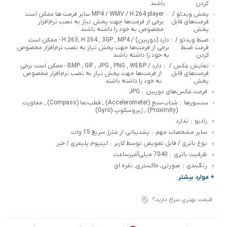
کردن
باشند
پخش ویدئو /
MP4 / WMV / H.264 player سایر فرمت ها ممکن است
:
فرمت‌های قابل
برخی از فرمت‌ها جهت پخش نیاز به نصب نرم‌افزار
پخش
مخصوص به خود را داشته باشند
ضبط ویدئو /
دارد (دوربین) / H.263, H.264 , 3GP , MP4 - ممکن است
:
فرمت ضبط
برخی از فرمت‌ها جهت پخش نیاز به نصب نرم‌افزار مخصوص
کردن
به خود را داشته باشند
نمایش عکس /
دارد / BMP , GIF , JPG , PNG , WEBP - ممکن است برخی
:
فرمت‌های قابل
از فرمت‌ها جهت پخش نیاز به نصب نرم‌افزار مخصوص
پخش
به خود را داشته باشند
فرمت عکس‌های دوربین
JPG
:
سنسورها
شتاب‌سنج (Accelerometer) , قطب‌نما (Compass) , مجاورت
:
(Proximity) , ژیروسکوپ (Gyro)
رادیو
ندارد
:
سایر مشخصات مهم
پشتیبانی از شارژ سریع 15 وات
:
نوع باتری / قابل تعویض توسط کاربر
لیتیوم پلیمری / خیر
:
ظرفیت باتری
7040 میلی‌آمپرساعت
:
رنگبندی
صورتی, خاکستری, نقره ای
:
+ موارد بیشتر
قیمت بهتری سراغ دارید؟