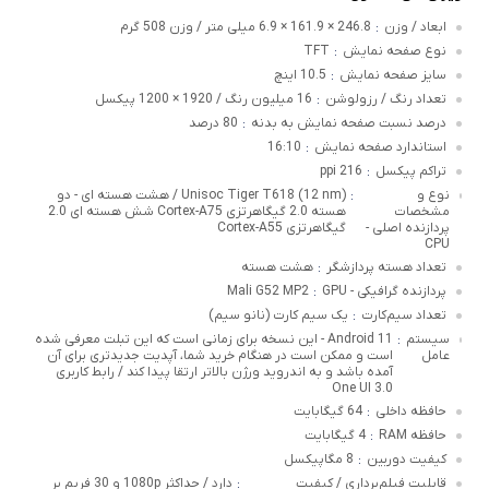
ابعاد / وزن
246.8 × 161.9 × 6.9 میلی متر / وزن 508 گرم
:
نوع صفحه نمایش
TFT
:
سایز صفحه نمایش
10.5 اینچ
:
تعداد رنگ / رزولوشن
16 میلیون رنگ / 1920 × 1200 پیکسل
:
درصد نسبت صفحه نمایش به بدنه
80 درصد
:
استاندارد صفحه نمایش
16:10
:
تراکم پیکسل
216 ppi
:
نوع و
Unisoc Tiger T618 (12 nm) / هشت هسته ای - دو
:
مشخصات
هسته 2.0 گیگاهرتزی Cortex-A75 شش هسته ای 2.0
پردازنده اصلی -
گیگاهرتزی Cortex-A55
CPU
تعداد هسته پردازشگر
هشت هسته
:
پردازنده گرافیکی - GPU
Mali G52 MP2
:
تعداد سیم‌کارت
یک سیم کارت (نانو سیم)
:
سیستم
Android 11 - این نسخه برای زمانی است که این تبلت معرفی شده
:
عامل
است و ممکن است در هنگام خرید شما، آپدیت جدیدتری برای آن
آمده باشد و به اندروید ورژن بالاتر ارتقا پیدا کند / رابط کاربری
One UI 3.0
حافظه داخلی
64 گیگابایت
:
حافظه RAM
4 گیگابایت
:
کیفیت دوربین
8 مگاپیکسل
:
قابلیت فیلم‌برداری / کیفیت
دارد / حداکثر 1080p و 30 فریم بر
: