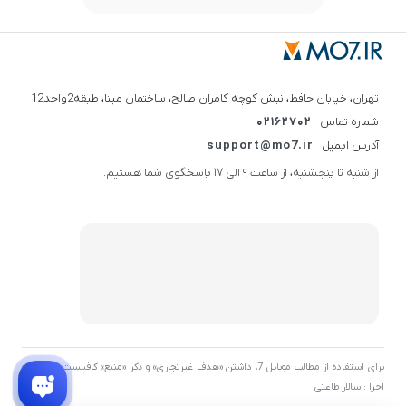
تهران، خیابان حافظ، نبش کوچه کامران صالح، ساختمان مینا، طبقه2واحد12
شماره تماس
02162702
آدرس ایمیل
support@mo7.ir
از شنبه تا پنجشنبه، از ساعت 9 الی 17 پاسخگوی شما هستیم.
برای استفاده از مطالب موبایل 7، داشتن «هدف غیرتجاری» و ذکر «منبع» کافیست. توسعه و
اجرا : سالار طاعتی