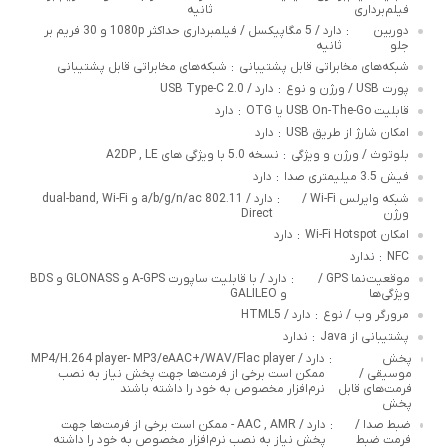
فیلم‌برداری
ثانیه
دوربین
دارد / 5 مگاپیکسل / فیلمبرداری حداکثر 1080p و 30 فریم بر
:
جلو
ثانیه
شبکه‌های مخابراتی قابل پشتیبانی
شبکه‌های مخابراتی قابل پشتیبانی
:
پورت USB / ورژن و نوع
دارد / USB Type-C 2.0
:
قابلیت USB On-The-Go یا OTG
دارد
:
امکان شارژ از طریق USB
دارد
:
بلوتوث / ورژن و ویژگی
نسخه 5.0 با ویژگی های A2DP , LE
:
فیش 3.5 میلیمتری صدا
دارد
:
شبکه وایرلس Wi-Fi /
دارد / 802.11 a/b/g/n/ac و dual-band, Wi-Fi
:
ورژن
Direct
امکان Wi-Fi Hotspot
دارد
:
NFC
ندارد
:
موقعیت‌نما GPS /
دارد / با قابلیت ساپورت A-GPS و GLONASS و BDS
:
ویژگی‌ها
و GALILEO
مرورگر وب / نوع
دارد / HTML5
:
پشتیبانی از Java
ندارد
:
پخش
دارد / MP4/H.264 player- MP3/eAAC+/WAV/Flac player
:
موسیقی /
ممکن است برخی از فرمت‌ها جهت پخش نیاز به نصب
فرمت‌های قابل
نرم‌افزار مخصوص به خود را داشته باشند
پخش
ضبط صدا /
دارد / AAC , AMR - ممکن است برخی از فرمت‌ها جهت
:
فرمت ضبط
پخش نیاز به نصب نرم‌افزار مخصوص به خود را داشته