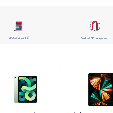
فر
قهوه ساز
گوشتکوب برقی
پشتیبانی 24 ساعته
گزارشات شفاف
ماشین ظرفشویی
مایکروویو
مخلوط کن
همزن
هود