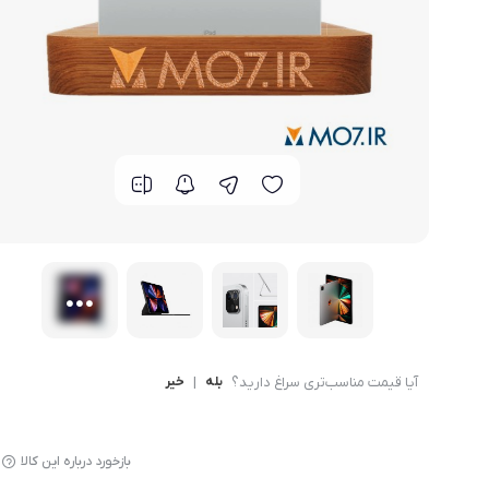
گوشی موتورولا
گوشی نوکیا
گوشی وان پلاس
گوشی اچ تی سی
گوشی ال جی
گوشی کاترپیلار
آیا قیمت مناسب‌تری سراغ دارید؟
بله
|
خیر
بازخورد درباره این کالا