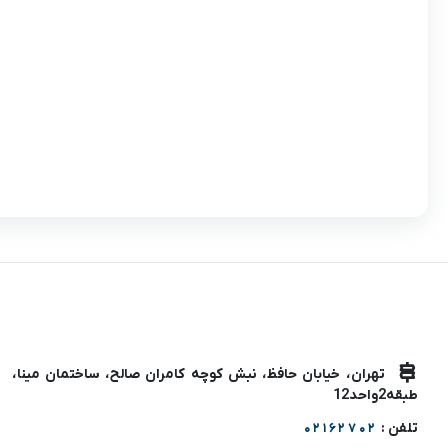
تهران، خیابان حافظ، نبش کوچه کامران صالح، ساختمان مینا،
طبقه2واحد12
تلفن :
02162702