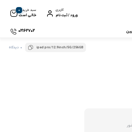
0
سبد خرید
کاربری
خالی است
ورود / ثبت نام
02162702
بین
0 دیدگاه
ipad pro/12.9inch/5G/256GB
 جی بی ال
نگ
وای
شور