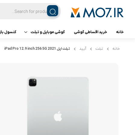
خانه
خرید اقساطی گوشی
گوشی موبایل و تبلت
کنسول باز
تبلت
کنسول ب
خانه
تبلت
آیپد
تبلت اپل iPad Pro 12.9 inch 256 5G 2021
گوشی اپل
گوشی سامسونگ
گوشی شیائومی
گوشی ناتینگ فون
گوشی داریا