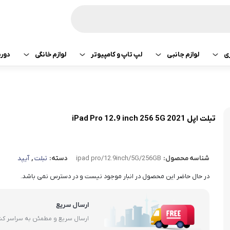
ی
لوازم جانبی
لپ تاپ و کامپیوتر
لوازم خانگی
دور
ازی سونی
هدفون و هندزفری
پرینتر
جارو رباتیک
تبلت اپل
هدفون و هندزفری
ساعت و بند هوشمند
لپ تاپ
صوتی تصویری
تبلت سامسونگ
هندزفری اپل
تبلت اپل iPad Pro 12.9 inch 256 5G 2021
کامپیوتر
ماشین لباسشویی
تبلت لنوو
هندزفری سامسو
شناسه محصول:
ipad pro/12.9inch/5G/256GB
دسته:
تبلت
,
آیپد
قطعات کامپیوتر
کولر و لوازم سرمایشی
تبلت هوآوی
هندزفری هایلو
در حال حاضر این محصول در انبار موجود نیست و در دسترس نمی باشد.
یخچال
هندزفری شیائومی
ارسال سریع
آبمیوه گیری
هندزفری کیو سی 
ارسال سریع و مطمئن به سراسر ک