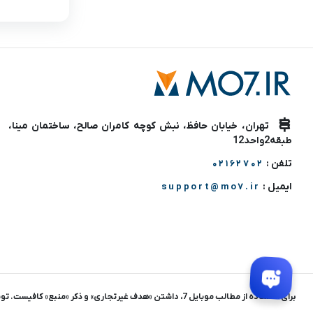
تهران، خیابان حافظ، نبش کوچه کامران صالح، ساختمان مینا،
طبقه2واحد12
تلفن :
02162702
ایمیل :
support@mo7.ir
برای استفاده از مطالب موبایل 7، داشتن «هدف غیرتجاری» و ذکر «منبع» کافیست. توسعه و اجرا : سالار طاعتی