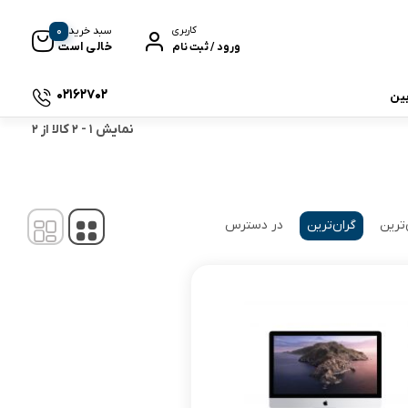
0
سبد خرید
کاربری
خالی است
ورود / ثبت نام
02162702
بین
نمایش
1
-
2
کالا از
2
 جی بی ال
‌ترین
گران‌ترین
در دسترس
نگ
وای