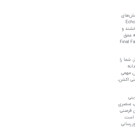
چالش‌های
ای مثال، بسته‌های الحاقی مانند “Echoes of the
‌بخشند و
یز، به عمق
ه می‌خواهند از ابتدا تا انتها، بدون هیچ کم و کاستی، غرق در جهان Final Fantasy
، شما را
انه
ش مهمی
نی اکشن،
ینی
ی، عنصری
ن فرصتی
 است.
وزرسانی