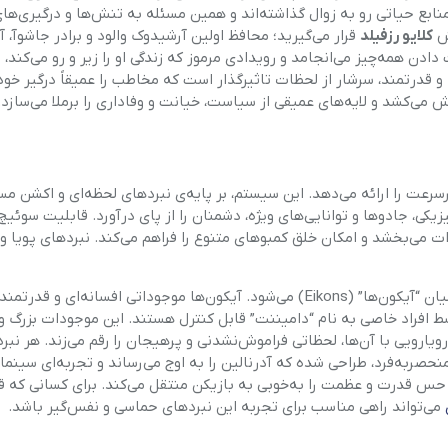
نابع حیاتی رو به زوال گذاشته‌اند و همین مسئله به تنش‌ها و درگیری‌ها
فر
قش
کلایو رزفیلد
قرار می‌گیرید؛ محافظ اولین آرشیدوک والود و برادر جاشوآ، آ
ادن همه‌چیز می‌انجامد و رویدادی مرموز که زندگی او را زیر و رو می‌کند، 
قهوه ساز
ه و قدرتمند، سرشار از لحظات تاثیرگذار است که مخاطب را عمیقاً درگیر خود
می‌کشد و لایه‌های عمیقی از سیاست، خیانت و وفاداری را برملا می‌سازد.
گوشتکوب برقی
ماشین ظرفشویی
، تجربه‌ای هیجان‌انگیز و پرسرعت را ارائه می‌دهد. این سیستم، بر پایه‌ی نبردهای لحظه‌ای و اکشن
مایکروویو
یکی، جادوها و توانایی‌های ویژه، دشمنان را از پای درآورد. قابلیت سوئیچ
ات می‌بخشد و امکان خلق کمبوهای متنوع را فراهم می‌کند. نبردهای پویا و 
مخلوط کن
علاوه بر مبارزات استاندارد، بازی شامل نبردهای عظیم و حماسی میان “آیکون‌ها” (Eikons) می‌شود. آیکون‌ها موجوداتی افسانه‌
همزن
افراد خاصی به نام “دامیننت” قابل کنترل هستند. این موجودات بزرگ و
یارویی با آن‌ها، لحظاتی فراموش‌نشدنی و پرهیجان را رقم می‌زند. هر نبرد
حصربه‌فرد، طراحی شده که آدرنالین را به اوج می‌رساند و تجربه‌ای سینما
هود
 و حس قدرت و عظمت را به‌خوبی به بازیکن منتقل می‌کند. برای کسانی که 
می‌تواند راهی مناسب برای تجربه این نبردهای حماسی و نفس‌گیر باشد.