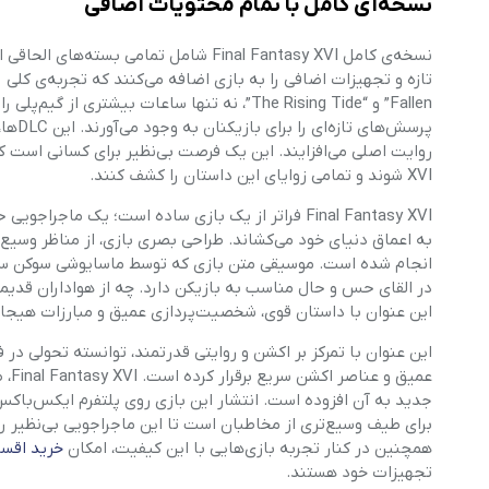
نسخه‌ای کامل با تمام محتویات اضافی
نسخه‌ی کامل Final Fantasy XVI شامل تم
Fallen” و “The Rising Tide”، نه تنها ساعات ب
پرسش‌
XVI شوند و تمامی زوایای این داستان را کشف کنند.
Final Fantasy XVI فراتر از یک بازی ساده است؛ یک م
به اعماق دنیای خود می‌کشاند. طراحی بصری بازی، از مناظر وسیع 
انجام شده است. موسیقی متن بازی که توسط ماسایوشی سوکن سا
در القای حس و حال مناسب به بازیکن دارد. چه از هواداران قدیمی 
این عنوان با داستان قوی، شخصیت‌پردازی عمیق و مبارزات هیجان‌ا
این عنوان با تمرکز بر اکشن و روایتی قدرتمند، توانسته تحولی د
عمیق و عناصر اکشن سریع برقرار کرده است.
Final Fantasy XVI
، 
جدید به آن افزوده است. انتشار این بازی روی پلتفرم ایکس‌باکس
برای طیف وسیع‌تری از مخاطبان است تا این ماجراجویی بی‌نظیر ر
همچنین در کنار تجربه بازی‌هایی با این کیفیت، امکان
خرید اقس
تجهیزات خود هستند.