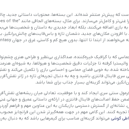
امی بسته‌های الحاقی است که پیش‌تر منتشر شده‌اند. این بسته‌ها، محتویات داستانی جدید، 
تازه و تجهیزات اضافی را به بازی اضافه می‌کنند که تجربه‌ی کلی را غنی‌تر و کامل‌تر می‌سازند. بر
یشتری از گیم‌پلی را به بازی اضافه می‌کنند، بلکه ابعاد جدیدی به داستان و شخصیت‌ها می
های تازه‌ای را برای بازیکنان به وجود می‌آورند. این DLCها، با افزودن مکان‌های جدید، دشمنان تازه و باس‌فایت‌های چالش‌برانگ
روایت اصلی می‌افزایند. این یک فرصت بی‌نظیر برای کسانی است ک
اجراجویی حماسی که با گرافیک خیره‌کننده، صداگذاری بی‌نظیر و طراحی هنری چشم‌نواز
والیستیا گرفته تا جزئیات دقیق شخصیت‌ها و هیولاها، به شیوه‌ای هنرمند
خته شده، به خوبی فضای حماسی و احساسی بازی را تکمیل می‌کند و نق
سری فاینال فانتزی باشید و چه به دنبال تجربه‌ای تازه در ژانر نقش‌آفری
نگیز، می‌تواند گزینه‌ای بسیار جذاب برای شما باشد.
ر فرمول سنتی سری ایجاد کند و با موفقیت، تعادلی میان ریشه‌های نقش‌آفر
ضمن حفظ اصالت‌های فاینال فانتزی در ارائه‌ی داستانی عمیق و جهانی غن
، نشانه‌ای از گسترش دسترسی بازیکنان به این عناوین مهم و فراهم آورد
ا تجربه کنند. این گامی مهم در جهت همه‌گیرتر شدن این فرانچایز محبوب
اطی گوشی
می‌تواند گزینه‌ای مناسب برای گیمرهایی باشد که به دنبال به‌ر