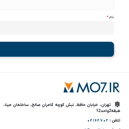
نام
*
تهران، خیابان حافظ، نبش کوچه کامران صالح، ساختمان مینا،
طبقه2واحد12
تلفن :
02162702