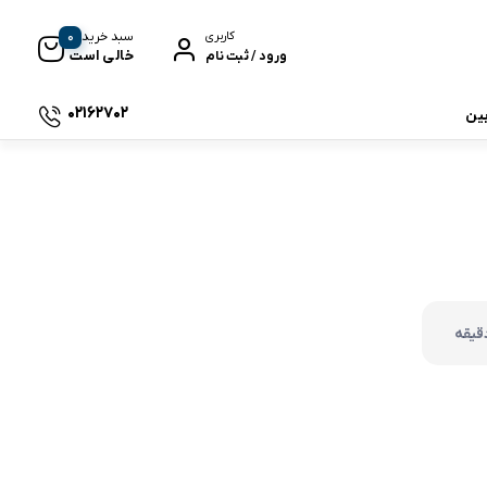
0
سبد خرید
کاربری
خالی است
ورود / ثبت نام
02162702
بین
 جی بی ال
نگ
وای