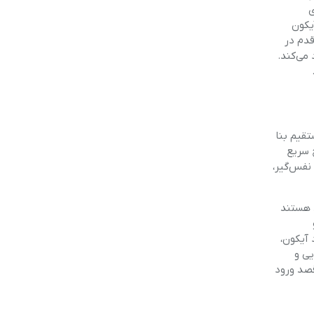
ی
یکون
قدم در
 می‌کند.
 مستقیم بنا
 سریع
نفس‌گیر،
ای و قدرتمند هستند
 آیکون،
یی و
قصد ورود