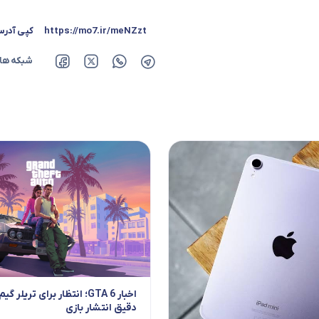
https://mo7.ir/meNZzt
کپی آدر
شبکه ها
اخبار GTA 6؛ انتظار برای تریلر
دقیق انتشار بازی