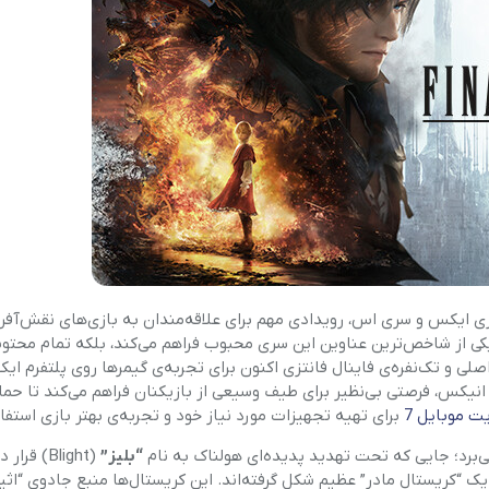
آرام پز
اجاق گاز
اجاق گاز رومیزی
توستر
جاروبرقی
چرخ گوشت
ایکس و سری اس، رویدادی مهم برای علاقه‌مندان به بازی‌های نقش‌آفر
خردکن
 یکی از شاخص‌ترین عناوین این سری محبوب فراهم می‌کند، بلکه تمام محتو
صلی و تک‌نفره‌ی فاینال فانتزی اکنون برای تجربه‌ی گیمرها روی پلتفرم ا
انیکس، فرصتی بی‌نظیر برای طیف وسیعی از بازیکنان فراهم می‌کند تا حما
سایر لوازم خانگی
ت موبایل 7
برای تهیه تجهیزات مورد نیاز خود و تجربه‌ی بهتر بازی استفاد
غذاساز
‌برد؛ جایی که تحت تهدید پدیده‌ای هولناک به نام
“بلیز”
(Blight) قرار
 “کریستال مادر” عظیم شکل گرفته‌اند. این کریستال‌ها منبع جادوی “اثی