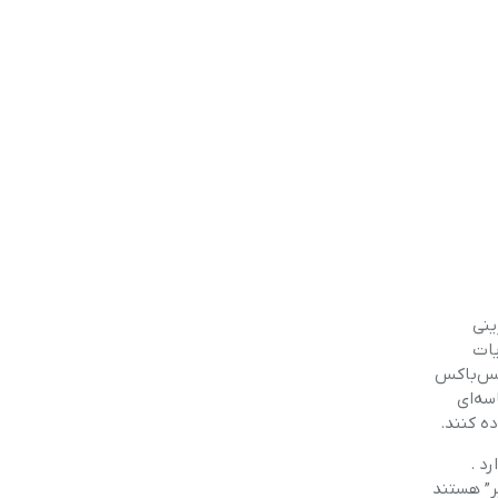
ینی
یات
یکس‌باکس
سه‌ای
ه کنند.
 دارد .
ر” هستند