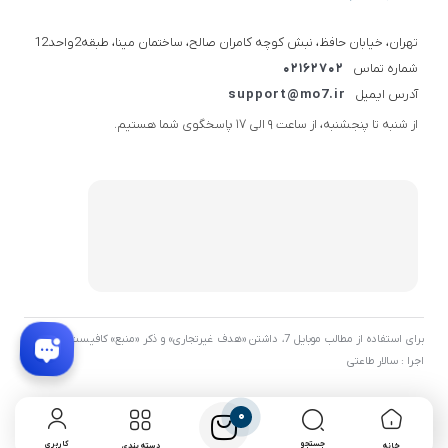
تهران، خیابان حافظ، نبش کوچه کامران صالح، ساختمان مینا، طبقه2واحد12
شماره تماس
02162702
آدرس ایمیل
support@mo7.ir
از شنبه تا پنجشنبه، از ساعت 9 الی 17 پاسخگوی شما هستیم.
برای استفاده از مطالب موبایل 7، داشتن «هدف غیرتجاری» و ذکر «منبع» کافیست. توسعه و
اجرا : سالار طاعتی
0
جستجو
کاربری
خانه
دسته بندی