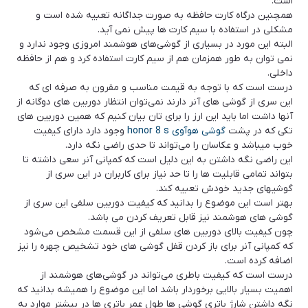
است.
همچنین درگاه کارت حافظه به صورت جداگانه تعبیه شده است و
مشکلی در استفاده با سیم کارت ها پیش نمی آید.
البته این مورد در بسیاری از گوشی‌های هوشمند امروزی وجود ندارد و
نمی توان به طور همزمان هم از سیم کارت استفاده کرد و هم از حافظه
داخلی.
درست است که با توجه به قیمت مناسب و مقرون به صرفه ای که
این سری از گوشی های آنر دارند نمی‌توان انتظار دوربین های دوگانه از
آنها داشت اما باید این ارز را برای تان بیان کنیم که همین دوربین های
تکی که در پشت
گوشی هوآوی honor 8 s
وجود دارد دارای کیفیت
خوب میباشد و عکاسان را می‌تواند تا حدی راضی نگه دارد.
این راضی نگه داشتن به این دلیل است که کمپانی آنر سعی داشته تا
بتواند تمامی قابلیت ها را تا حد نیاز برای کاربران در این سری از
گوشیهای جدید خودش تعبیه کند.
بهتر است این موضوع را بدانید که کیفیت دوربین سلفی این سری از
گوشی های هوشمند نیز قابل تعریف کردن می باشد.
چون کیفیت بالای دوربین های سلفی از این قسمت مشخص می‌شود
که کمپانی آنر برای باز کردن قفل گوشی های خود تشخیص چهره را نیز
اضافه کرده است.
درست است که کیفیت باطری می‌تواند در گوشی‌های هوشمند از
اهمیت بسیار بالایی برخوردار باشد اما این موضوع را همیشه بدانید که
نگه داشتن شارژ باتری گوشی ها طول عمر باتری ها در بیشتر موارد به