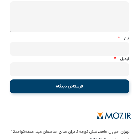
*
نام
*
ایمیل
تهران، خیابان حافظ، نبش کوچه کامران صالح، ساختمان مینا، طبقه2واحد12