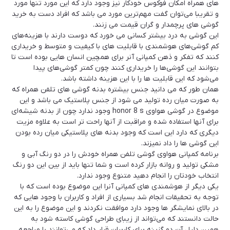
های همراه امکان فوکوس خودکار نیز وجود دارد که این مورد تنها مورد
و تقریبا می‌توان گفت مهم‌ترین مورد می باشد که افراد دست به خرید
گوشی های پرچمدار و گران قیمت می زنند.
این گوشی به درد بیشتر کسانی می خورد که دوست دارند با هزینه‌های
کم گوشی‌های هوشمندی با قابلیت های با کیفیت و متوسط و خریداری
کنند که تفکر و ذهن کمپانی آنر برای همچین انسان هایی بوده است تا
بتوانند این گوشی‌ها را خریداری کنند چون کمتر گوشی‌های پیدا
می‌شود که این قابلیت ها را با این هزینه داشته باشد.
همان طور که می دانید جنس بیشتره بدنه گوشی های تلفن همراه که
به صورت میان رده تولید می شود از جنس پلاستیک می باشد و این
موضوع در گوشی هواوی honor 8 s وجود ندارد چون از بدنه شیشه‌ای
برای آنها استفاده شده و مراقبت از آنها راحت تر است به علاوه مزیت
دیگری که دارد این است که وجود بدنه های پلاستیکی میان رده بودن
این گوشی ها را داد نمیزند.
برنامه کمپانی هواوی گوشی تلفن همراه خودش را در دو رنگ آبی و
مشکی تولید و روانه بازار کرده است و شما تنها باید از بین این دو رنگ
انتخاب خودتان را انجام دهید متنوع وجود ندارد.
یکی دیگر از هوشمندی های کمپانی آنرا این موضوع بوده است که با
توجه به تحقیقات انجام شد بسیاری از افراد و کاربران با وجود هایی که
در بالای نمایشگر ها وجود دارد موافقت نکردند و این موضوع را به این
حالت دانستند که می‌تواند از زیبای طراحی گوشی کاسته شود به
همین دلیل آن دو گزینه برای کاربران قرار داد که می‌توانند با مراجعه