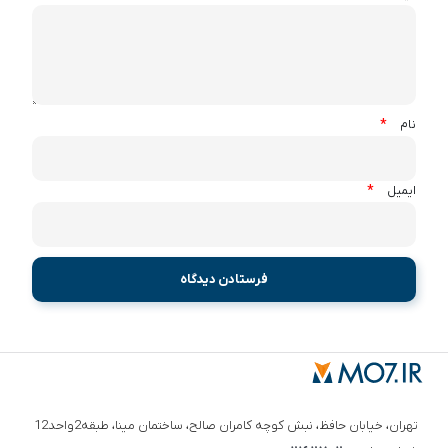
*
نام
*
ایمیل
تهران، خیابان حافظ، نبش کوچه کامران صالح، ساختمان مینا، طبقه2واحد12