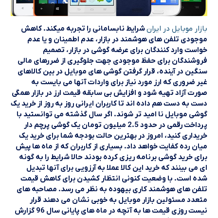
بازار موبایل در ایران
شرایط نابسامانی را تجربه میکند. کاهش
موجودی تلفن های هوشمند در بازار، عدم اطمینان و یا عدم
خواست وارد کنندگان برای عرضه گوشی در بازار، تصمیم
فروشندگان برای حفظ موجودی جهت جلوگیری از ضررهای مالی
سنگین در آینده، قرار گرفتن گوشی های موبایل در بین کالاهای
غیر ضروری که ارز مورد نیاز برای واردات آنها می بایست به
صورت آزاد تهیه شود و افزایش بی سابقه قیمت ارز در بازار همگی
دست به دست هم داده اند تا کاربران ایرانی روز به روز از خرید یک
گوشی موبایل نا امید تر شوند. اگر سال گذشته می توانستید با
پرداخت رقمی در حدود 2.5 میلیون تومان یک گوشی پرچم دار
خریداری کنید، امروز در بهترین حالت بودجه شما برای خرید یک
میان رده کفایت خواهد داد. بسیاری از کاربران که از ماه ها پیش
برای خرید گوشی برنامه ریزی کرده بودند حالا شرایط را به گونه
ای می بینند که خرید این کالا عملا به آرزویی برای آنها تبدیل
شده است. با وضعیت کنونی انتظار کشیدن برای کاهش قیمت
تلفن های هوشمند کاری بیهوده به نظر می رسد. مصاحبه های
متعدد مسئولین بازار موبایل به خوبی نشان می دهند قرار
نیست روزی قیمت ها به آنچه در ماه های پایانی سال 96 گزارش