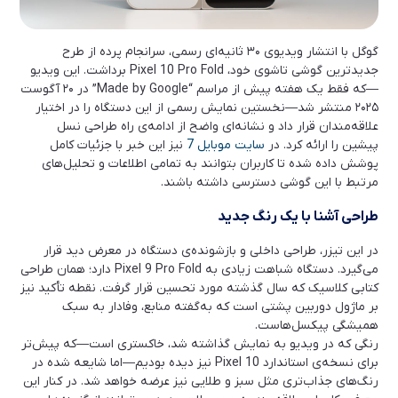
گوگل با انتشار ویدیوی ۳۰ ثانیه‌ای رسمی، سرانجام پرده از طرح
جدیدترین گوشی تاشوی خود، Pixel 10 Pro Fold برداشت. این ویدیو
—که فقط یک هفته پیش از مراسم “Made by Google” در ۲۰ آگوست
۲۰۲۵ منتشر شد—نخستین نمایش رسمی از این دستگاه را در اختیار
علاقه‌مندان قرار داد و نشانه‌ای واضح از ادامه‌ی راه طراحی نسل
پیشین را ارائه کرد. در
سایت موبایل 7
نیز این خبر با جزئیات کامل
پوشش داده شده تا کاربران بتوانند به تمامی اطلاعات و تحلیل‌های
مرتبط با این گوشی دسترسی داشته باشند.
طراحی آشنا با یک رنگ جدید
در این تیزر، طراحی داخلی و بازشونده‌ی دستگاه در معرض دید قرار
می‌گیرد. دستگاه شباهت زیادی به Pixel 9 Pro Fold دارد؛ همان طراحی
کتابی کلاسیک که سال گذشته مورد تحسین قرار گرفت. نقطه تأکید نیز
بر ماژول دوربین پشتی است که به‌گفته منابع، وفادار به سبک
همیشگی پیکسل‌هاست.
رنگی که در ویدیو به نمایش گذاشته شد، خاکستری است—که پیش‌تر
برای نسخه‌ی استاندارد Pixel 10 نیز دیده بودیم—اما شایعه شده در
رنگ‌های جذاب‌تری مثل سبز و طلایی نیز عرضه خواهد شد. در کنار این