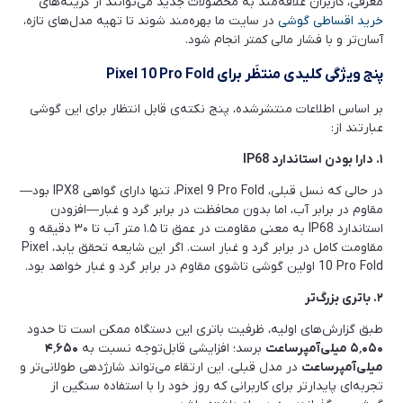
معرفی، کاربران علاقه‌مند به محصولات جدید می‌توانند از گزینه‌های
خرید اقساطی گوشی
در سایت ما بهره‌مند شوند تا تهیه مدل‌های تازه،
آسان‌تر و با فشار مالی کمتر انجام شود.
پنج ویژگی کلیدی منتظَر برای
Pixel 10 Pro Fold
بر اساس اطلاعات منتشرشده، پنج نکته‌ی قابل انتظار برای این گوشی
عبارتند از:
۱
.
دارا بودن استاندارد
IP68
در حالی که نسل قبلی، Pixel 9 Pro Fold، تنها دارای گواهی IPX8 بود—
مقاوم در برابر آب، اما بدون محافظت در برابر گرد و غبار—افزودن
استاندارد IP68 به معنی مقاومت در عمق تا ۱.۵ متر آب تا ۳۰ دقیقه و
مقاومت کامل در برابر گرد و غبار است. اگر این شایعه تحقق یابد، Pixel
10 Pro Fold اولین گوشی تاشوی مقاوم در برابر گرد و غبار خواهد بود.
۲
.
باتری بزرگ‌تر
طبق گزارش‌های اولیه، ظرفیت باتری این دستگاه ممکن است تا حدود
۰۵۰
٬
۵
میلی‌آمپر‌ساعت
برسد؛ افزایشی قابل‌توجه نسبت به
۶۵۰
٬
۴
میلی‌آمپر‌ساعت
در مدل قبلی. این ارتقاء می‌تواند شارژدهی طولانی‌تر و
تجربه‌ای پایدارتر برای کاربرانی که روز خود را با استفاده سنگین از