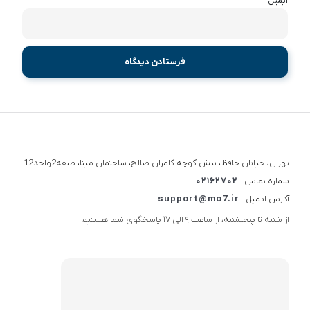
*
ایمیل
تهران، خیابان حافظ، نبش کوچه کامران صالح، ساختمان مینا، طبقه2واحد12
شماره تماس
02162702
آدرس ایمیل
support@mo7.ir
از شنبه تا پنجشنبه، از ساعت 9 الی 17 پاسخگوی شما هستیم.