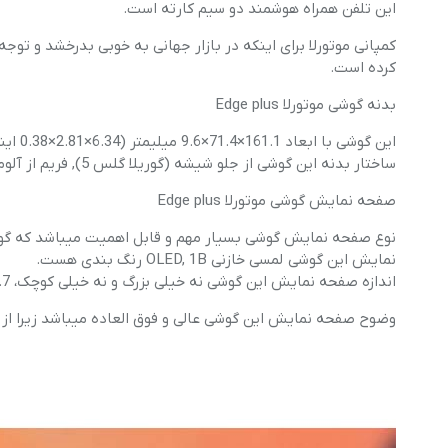
این تلفن همراه هوشمند دو سیم کارته است.
کرده است.
بدنه گوشی موتورلا Edge plus
این گوشی با ابعاد 161.1×71.4×9.6 میلیمتر (6.34×2.81×0.38 اینچ) تولید شده است، وزن آن 203 گرم و بسیار خوش دست و سبک است.
ساختار بدنه این گوشی از جلو شیشه (گوریلا گلس 5), فریم از آلومینیوم است.
صفحه نمایش گوشی موتورلا Edge plus
نمایش این گوشی لمسی خازنی OLED, 1B رنگ بندی هست.
اندازه صفحه نمایش این گوشی نه خیلی بزرگ و نه خیلی کوچک، 6.7 اینچ, 110.2 سانتیمتر مربع میباشد.
وضوح صفحه نمایش این گوشی عالی و فوق العاده میباشد زیرا از وضوح 1080×2340 پیکسل برخوردا