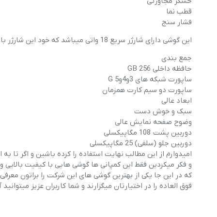
حسگر مجاورتی
قطب نما
فشار سنج
این گوشی دارای شارژر سریع 18 واتی میباشد که خود این شارژر باعث میشود کاربران راضی باشند.
جمع بندی
حافظه داخلی 256 GB
ساپورت شبکه های 3و4و5 G
ساپورت دو سیم کارت همزمان
ابعاد عالی
سبک و خوش دست
وضوح صفحه نمایش عالی
دوربین پشت 108 مگاپیکسلی
دوربین جلو (سلفی) 25 مگاپیکسلی
امیدوارم از این مطالب نهایت استفاده را کرده باشین و اگر تا ب
و فکر میکردین فقط این کمپانی ها گوشی هایی با کیفیت بالایی و 
که در این جا یکی از بهترین گوشی های این شرکت را براتون معرفی
فوق العاده را در اختیارتان میگزارند و شما کاربران عزیز میتوانید آ