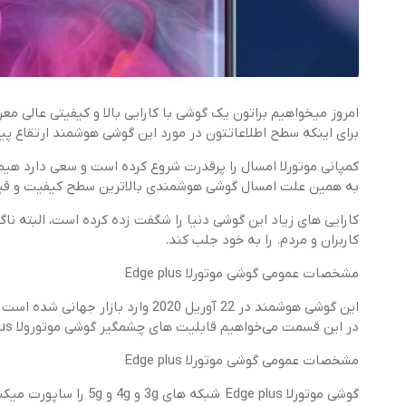
امروز میخواهیم براتون یک گوشی با کارایی بالا و کیفیتی عالی معر
برای اینکه سطح اطلاعاتتون در مورد این گوشی هوشمند ارتقاع پیدا
کمپانی موتورلا امسال را پرقدرت شروع کرده است و سعی دارد هیم
به همین علت امسال گوشی هوشمندی بالاترین سطح کیفیت و قیمتی
کارایی های زیاد این گوشی دنیا را شگفت زده کرده است، البته 
کاربران و مردم. را به خود جلب کند.
مشخصات عمومی گوشی موتورلا Edge plus
این گوشی هوشمند در 22 آوریل 2020 وارد بازار جهانی شده است و توجه خیلی از کاربران را به خود جلب کرده است.
در این قسمت می‌خواهیم قابلیت های چشمگیر گوشی موتورولا Edge plus را برایتان بگوییم که از جمله :
مشخصات عمومی گوشی موتورلا Edge plus
گوشی موتورلا Edge plus شبکه های 3g و 4g و 5g را ساپورت میکند.