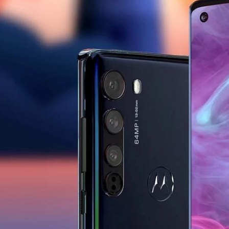
آرام پز
اجاق گاز
اجاق گاز رومیزی
توستر
جاروبرقی
چرخ گوشت
خردکن
سایر لوازم خانگی
غذاساز