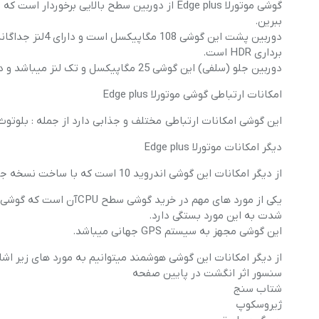
گوشی موتورلا Edge plus از دوربین سطح بالایی بر
ببرین.
دوربین پشت این 
برداری HDR است.
دوربین جلو (سلفی) این گوشی 25 مگاپیکسل و تک لنز میباشد و دارای امکان تصویر برداری HDR میباشد.
امکانات ارتباطی گوشی موتورلا Edge plus
این گوشی امکانات ارتباطی مختلف و جذابی دارد از جمله : بلوتوث 5.1, A2DP, LE ، WI FI، هات اسپات، باند دوگانه و NFC اس
دیگر امکانات موتورلا Edge plus
از دیگر امکانات این گوشی اندروید 10 است که با ساخت نسخه جدید و بروزرسانی امکان ارتقاع سطح اندروید وجود دارد.
شدت به این مورد بستگی دارد.
این گوشی مجهز به سیستم GPS جهانی میباشد.
از دیگر امکانات این گوشی هوشمند میتوانیم به مورد های زیر اشار
سنسور اثر انگشت در پایین صفحه
شتاب سنج
ژیروسکوپ