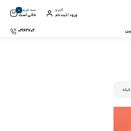
0
سبد خرید
کاربری
خالی است
ورود / ثبت نام
02162702
بین
 جی بی ال
نگ
وای