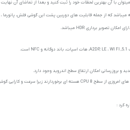
خوردار است که میتوان با آن بهترین لحظات خود را ثبت کنید و بعدا از تماشای آن نهایت
گوشی 108 مگاپیکسل است و دارای 4لنز جداگانه میباشد که از جمله قابلیت های دوربین پشت این گوشی فلش، پانورما
ت.
یکی از مورد های مهم در خرید گوشی سطح CPUآن است که گوشی های امروزی از سطح CPU 8 هسته ای برخوردارند زیرا سرعت و کار
ه کرد :