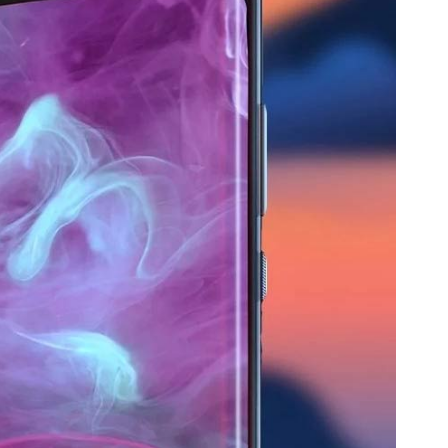
گوشی موتورولا
گوشی نوکیا
گوشی وان پلاس
گوشی اچ تی سی
گوشی ال جی
گوشی کاترپیلار