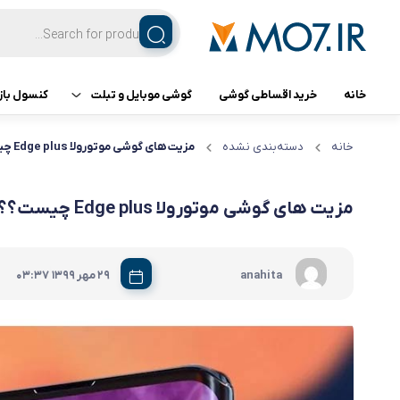
خانه
خرید اقساطی گوشی
گوشی موبایل و تبلت
کنسول باز
تبلت
کنسول ب
خانه
دسته‌بندی نشده
مزیت های گوشی موتورولا Edge plus چیست؟؟
گوشی اپل
مزیت های گوشی موتورولا Edge plus چیست؟؟
گوشی سامسونگ
|
anahita
29 مهر 1399
03:37
گوشی شیائومی
گوشی ناتینگ فون
گوشی داریا