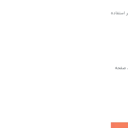
دی از عموم مردم را به خود جلب کند از قوی ترین باتری 5000میلی آمپر استفاده
خوردار است، صفحه