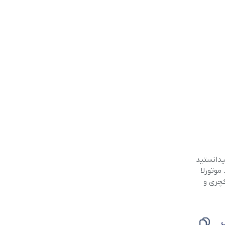
یدانستید
موتورلا
کچری و
س