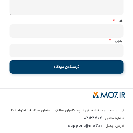
*
نام
*
ایمیل
تهران، خیابان حافظ، نبش کوچه کامران صالح، ساختمان مینا، طبقه2واحد12
شماره تماس
02162702
آدرس ایمیل
support@mo7.ir