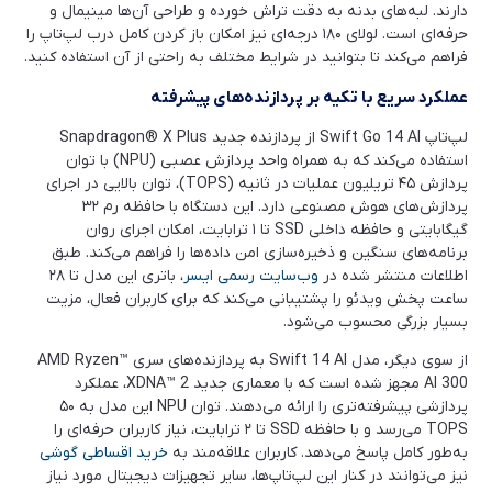
دارند. لبه‌های بدنه به دقت تراش خورده و طراحی آن‌ها مینیمال و
حرفه‌ای است. لولای ۱۸۰ درجه‌ای نیز امکان باز کردن کامل درب لپ‌تاپ را
فراهم می‌کند تا بتوانید در شرایط مختلف به راحتی از آن استفاده کنید.
عملکرد سریع با تکیه بر پردازنده‌های پیشرفته
لپ‌تاپ Swift Go 14 AI از پردازنده جدید Snapdragon® X Plus
استفاده می‌کند که به همراه واحد پردازش عصبی (NPU) با توان
پردازش ۴۵ تریلیون عملیات در ثانیه (TOPS)، توان بالایی در اجرای
پردازش‌های هوش مصنوعی دارد. این دستگاه با حافظه رم ۳۲
گیگابایتی و حافظه داخلی SSD تا ۱ ترابایت، امکان اجرای روان
برنامه‌های سنگین و ذخیره‌سازی امن داده‌ها را فراهم می‌کند. طبق
اطلاعات منتشر شده در
وب‌سایت رسمی ایسر
، باتری این مدل تا ۲۸
ساعت پخش ویدئو را پشتیبانی می‌کند که برای کاربران فعال، مزیت
بسیار بزرگی محسوب می‌شود.
از سوی دیگر، مدل Swift 14 AI به پردازنده‌های سری AMD Ryzen™
AI 300 مجهز شده است که با معماری جدید XDNA™ 2، عملکرد
پردازشی پیشرفته‌تری را ارائه می‌دهند. توان NPU این مدل به ۵۰
TOPS می‌رسد و با حافظه SSD تا ۲ ترابایت، نیاز کاربران حرفه‌ای را
به‌طور کامل پاسخ می‌دهد. کاربران علاقه‌مند به
خرید اقساطی گوشی
نیز می‌توانند در کنار این لپ‌تاپ‌ها، سایر تجهیزات دیجیتال مورد نیاز