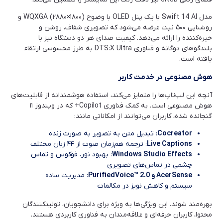
مدل Swift 14 AI با یک پنل OLED با وضوح WQXGA (۲۸۸۰×۱۸۰۰) و
روشنایی ۵۰۰ نیت عرضه می‌شود که تصویری شفاف، روشن و
خیره‌کننده را ارائه می‌دهد. کیفیت صدای هر دو دستگاه نیز با
بلندگوهای دوگانه و فناوری DTS:X Ultra به طرز محسوسی ارتقاء
یافته است.
هوش مصنوعی در خدمت کاربر
آنچه این لپ‌تاپ‌ها را متمایز می‌کند، استفاده هوشمندانه از قابلیت‌های
هوش مصنوعی است. به کمک فناوری Copilot+ که در ویندوز ۱۱
گنجانده شده، کاربران می‌توانند از امکاناتی مانند:
Cocreator
: تبدیل متن به تصویر به صورت زنده
Live Captions
: ترجمه هم‌زمان صوت از ۴۴ زبان مختلف
Windows Studio Effects
: بهبود نور، فوکوس و تماس
چشمی در تماس‌های تصویری
AcerSense
و
PurifiedVoice™ 2.0
: مدیریت ساده
سیستم و کاهش نویز در مکالمات
بهره‌مند شوند. این ویژگی‌ها به ویژه برای دانشجویان، تولیدکنندگان
محتوا، کاربران حرفه‌ای و علاقه‌مندان به فناوری کاربردی هستند.