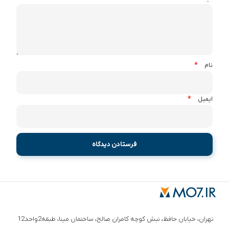
*
نام
*
ایمیل
تهران، خیابان حافظ، نبش کوچه کامران صالح، ساختمان مینا، طبقه2واحد12