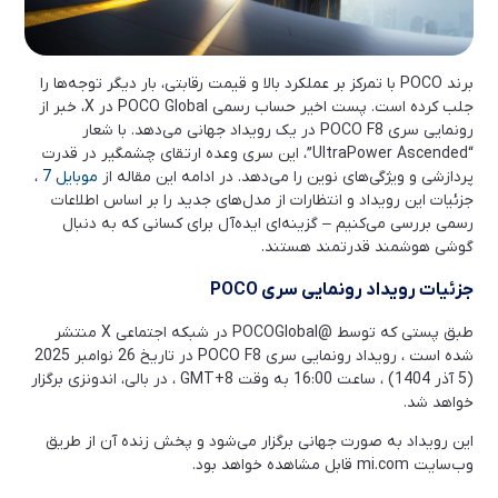
برند POCO با تمرکز بر عملکرد بالا و قیمت رقابتی، بار دیگر توجه‌ها را
جلب کرده است. پست اخیر حساب رسمی POCO Global در X، خبر از
رونمایی سری POCO F8 در یک رویداد جهانی می‌دهد. با شعار
“UltraPower Ascended”، این سری وعده ارتقای چشمگیر در قدرت
پردازشی و ویژگی‌های نوین را می‌دهد. در ادامه این مقاله از
موبایل 7
،
جزئیات این رویداد و انتظارات از مدل‌های جدید را بر اساس اطلاعات
رسمی بررسی می‌کنیم – گزینه‌ای ایده‌آل برای کسانی که به دنبال
گوشی هوشمند قدرتمند هستند.
جزئیات رویداد رونمایی سری POCO
طبق پستی که توسط @POCOGlobal در شبکه اجتماعی X منتشر
شده است ، رویداد رونمایی سری POCO F8 در تاریخ 26 نوامبر 2025
(5 آذر 1404) ، ساعت 16:00 به وقت GMT+8 ، در بالی، اندونزی برگزار
خواهد شد.
این رویداد به صورت جهانی برگزار می‌شود و پخش زنده آن از طریق
وب‌سایت mi.com قابل مشاهده خواهد بود.