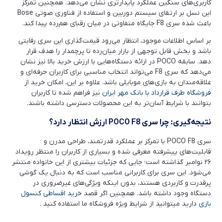
کاربری‌های سنگین عملکرد پایدارتری نشان می‌دهد. همچنین تمرکز
این نسل بر ارتقای سیستم دوربین و استفاده از فناوری صوتی Bose
باعث شده سری F8 جایگاه متفاوتی در میان رقبای هم‌رده پیدا کند.
بر اساس اطلاعات موجود، انتظار می‌رود قیمت‌گذاری این سری رقابتی
باشد و بخش قابل توجهی از بازار میان‌رده تا پرچمدار را هدف قرار
دهد. سابقه POCO در ارائه دستگاه‌هایی با ارزش خرید بالا نیز نشان
می‌دهد که سری F8 می‌تواند انتخاب مناسبی برای کاربران حرفه‌ای و
علاقه‌مندان به بازی‌های موبایلی باشد. علاوه بر این، امکان خرید از
فروشگاه طرف قرارداد با بانک مهر ایران
نیز فراهم شده تا کاربران
بتوانند با شرایط آسان‌تر به این محصولات دسترسی داشته باشند.
نتیجه‌گیری: چرا سری
POCO F8
ارزش انتظار دارد؟
سری POCO F8 با تمرکز بر عملکرد قدرتمند، طراحی مدرن و
قابلیت‌های پیشرفته معرفی شده و بسیاری از کاربران را منتظر رویداد
۲۶ نوامبر گذاشته است؛ جایی که جزئیات بیشتری از این خانواده منتشر
می‌شود. این سری برای کاربرانی مناسب است که به دنبال یک گوشی
پرقدرت و کاربردی هستند، بدون اینکه ویژگی‌های غیرضروری در
دستگاه وجود داشته باشد. همچنین اگر قصد
خرید اقساطی کنسول
بازی
دارید میتوانید از شرایط ویژه فروشگاه ما استفاده کنید .