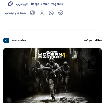
https://mo7.ir/4gtX95
کپی آدرس
شبکه های اجتماعی
مطالب مرتبط
مشاهده همه