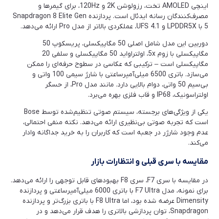
اینچی AMOLED تخت، رزولوشن 2K و 120Hz، برای گیمرها و
مصرف‌کنندگان رسانه ایدئال است. پردازنده Snapdragon 8 Elite Gen
5 با LPDDR5X و UFS 4.1، عملکردی بالاتر از مدل Pro ارائه می‌دهد.
دوربین این مدل شامل اصلی 50 مگاپیکسلی، پریسکوپ 50
مگاپیکسلی با زوم 5x، اولتراواید 50 مگاپیکسلی و سلفی 20
مگاپیکسلی است – ترکیبی که عکاسی در سطوح حرفه‌ای را ممکن
می‌سازد. باتری 6500 میلی‌آمپرساعتی با شارژ سیمی 100 واتی و
بی‌سیم 50 واتی، دوام بالایی دارد. مانند مدل Pro، از حسگر
اولتراسونیک، IP68 و قاب فلزی بهره می‌برد.
یکی از ویژگی‌های برجسته، سیستم صوتی تنظیم‌شده توسط Bose
است که تجربه صوتی بی‌نظیری ارائه می‌دهد. نکته منفی احتمالی،
عدم وجود شارژر در جعبه است که کاربران را به خرید جداگانه وادار
می‌کند.
مقایسه با سری قبلی و انتظارات بازار
در مقایسه با سری F7، سری F8 بهبودهای قابل توجهی را ارائه می‌دهد.
برای نمونه، مدل F7 Ultra با باتری 6000 میلی‌آمپرساعتی و پردازنده
Dimensity عرضه شده بود، اما F8 Ultra با باتری بزرگ‌تر و پردازنده
Snapdragon، توان پردازشی بالاتری را هدف قرار می‌دهد و در