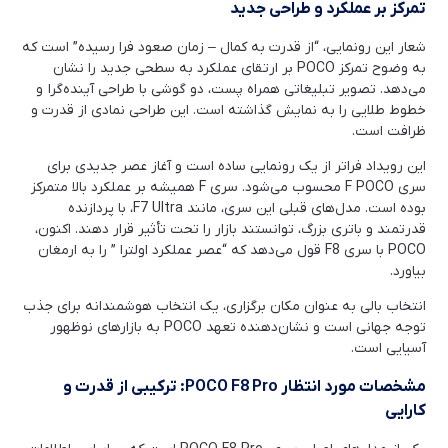
تمرکز بر عملکرد و طراحی جدید
شعار این رونمایی، “از قدرت به کمال – زمان صعود فرا رسیده” است که
به وضوح تمرکز POCO بر ارتقای عملکرد به سطحی جدید را نشان
می‌دهد. تصویر تبلیغاتی همراه پست، دو گوشی با طراحی آینده‌گرا و
خطوط طلایی را به نمایش گذاشته است. این طراحی نمادی از قدرت و
ظرافت است.
این رویداد فراتر از یک رونمایی ساده است و آغاز عصر جدیدی برای
سری F POCO محسوب می‌شود. سری F همیشه بر عملکرد بالا متمرکز
بوده است. مدل‌های قبلی این سری، مانند F7 Ultra، با پردازنده
قدرتمند و باتری بزرگ، توانستند بازار را تحت تأثیر قرار دهند. اکنون،
POCO با سری F8 قول می‌دهد که “عصر عملکرد اولترا ” را به ارمغان
بیاورد.
انتخاب بالی به عنوان مکان برگزاری، یک انتخاب هوشمندانه برای جذب
توجه جهانی است و نشان‌دهنده تعهد POCO به بازارهای نوظهور
آسیایی است.
مشخصات مورد انتظار
POCO F8 Pro:
ترکیبی از قدرت و
کارایی