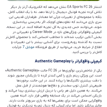
انتشار EA Sports FC 26 نشان می‌دهد که الکترونیک آرتز بار دیگر
تلاش کرده تجربه فوتبال دیجیتال را ارتقا دهد، نه با یک انقلاب کامل،
بلکه با مجموعه‌ای از تغییرات جزئی اما معنادار. طرفداران قدیمی این
سری بازی می‌دانند که تفاوت‌های کوچک، اگر به‌درستی پیاده‌سازی
شوند، می‌توانند حس جدیدی به کل تجربه اضافه کنند. در این نسخه،
گیم‌پلی واقع‌گراتر، ویژگی‌های تازه در Career Mode و تغییراتی در
بخش آنلاین ترکیب شده‌اند تا مخاطب احساس کند با محصولی کامل‌تر
نسبت به گذشته روبه‌روست. برای آشنایی بیشتر با این تغییرات و
اطلاع از شرایط خرید، می‌توانید از طریق فروشگاه
موبایل 7
جزئیات
کامل‌تر را بررسی کنید.
گیم‌پلی واقع‌گراتر با
Authentic Gameplay
یکی از شاخص‌ترین نوآوری‌ها در FC 26 حالت «Authentic Gameplay»
است. این ویژگی ریتم بازی را کمی کندتر کرده تا بازیکنان مجبور شوند
با دقت بیشتری تاکتیک‌ها را پیاده کنند. در این حالت، برخوردها
طبیعی‌تر، کنترل توپ سخت‌تر و دفاع‌ها هوشمندتر از قبل عمل
می‌کنند. به همین دلیل هر پاس یا دریبل ارزش بیشتری پیدا می‌کند و
بازیکن احساس می‌کند در یک مسابقه واقعی قرار دارد. البته همین
واقع‌گرایی ممکن است برای بعضی‌ها که به بازی سریع‌تر عادت دارند،
چالش‌برانگیز باشد. اما برای کسانی که دنبال تجربه نزدیک‌تر به فوتبال