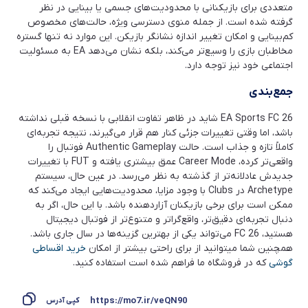
متعددی برای بازیکنانی با محدودیت‌های جسمی یا بینایی در نظر
گرفته شده است. از جمله منوی دسترسی ویژه، حالت‌های مخصوص
کم‌بینایی و امکان تغییر اندازه نشانگر بازیکن. این موارد نه تنها گستره
مخاطبان بازی را وسیع‌تر می‌کند، بلکه نشان می‌دهد EA به مسئولیت
اجتماعی خود نیز توجه دارد.
جمع‌بندی
EA Sports FC 26 شاید در ظاهر تفاوت انقلابی با نسخه قبلی نداشته
باشد، اما وقتی تغییرات جزئی کنار هم قرار می‌گیرند، نتیجه تجربه‌ای
کاملاً تازه و جذاب است. حالت Authentic Gameplay فوتبال را
واقعی‌تر کرده، Career Mode عمق بیشتری یافته و FUT با تغییرات
جدیدش عادلانه‌تر از گذشته به نظر می‌رسد. در عین حال، سیستم
Archetype در Clubs با وجود مزایا، محدودیت‌هایی ایجاد می‌کند که
ممکن است برای برخی بازیکنان آزاردهنده باشد. با این حال، اگر به
دنبال تجربه‌ای دقیق‌تر، واقع‌گراتر و متنوع‌تر از فوتبال دیجیتال
هستید، FC 26 می‌تواند یکی از بهترین گزینه‌ها در سال جاری باشد.
همچنین شما میتوانید از برای راحتی بیشتر از امکان
خرید اقساطی
گوشی
که در فروشگاه ما فراهم شده است استفاده کنید.
https://mo7.ir/veQN90
کپی آدرس