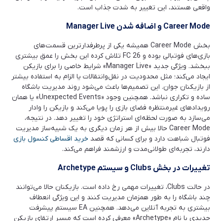
واقعی هستند، این تغییر به شدت جذاب است.
Career Mode
و اضافه شدن
Manager Live
بخش Career Mode همیشه یکی از پرطرفدارترین قسمت‌های
بازی‌های فوتبالی بوده و FC 26 تلاش کرده این بخش را عمق بیشتری
ببخشد. ویژگی جدید «Manager Live» شرایط خاصی را برای بازیکن
ایجاد می‌کند؛ مثل محدودیت در نقل‌وانتقالات یا الزام به استفاده بیشتر
از بازیکنان جوان. این تصمیم‌ها باعث می‌شود روند مدیریت باشگاه
ساده و تکراری نباشد. همچنین وجود «Unexpected Events» یا همان
رویدادهای غیرمنتظره فضای بازی را پویا می‌کند و بازیکن را وادار
می‌سازد به صورت لحظه‌ای استراتژی خود را تغییر دهد. در نتیجه،
Career Mode حالا بیش از هر زمان دیگری به یک شبیه‌ساز مدیریت
فوتبال شباهت دارد و برای کسانی که قصد
خرید اقساطی کنسول بازی
دارند، تجربه‌ای طولانی‌مدت و ارزشمند فراهم می‌کند.
تغییرات در بخش
Clubs
و سیستم
Archetype
در حالت Clubs، تغییرات مهمی رخ داده است. بازیکنان حالا می‌توانند
چند باشگاه را به طور همزمان مدیریت کنند و این ویژگی انعطاف
بیشتری به تجربه آنلاین می‌دهد. همچنین EA سیستم پیشرفت
جدیدی با نام «Archetype» معرفی کرده است که مسیر ارتقای بازیکن