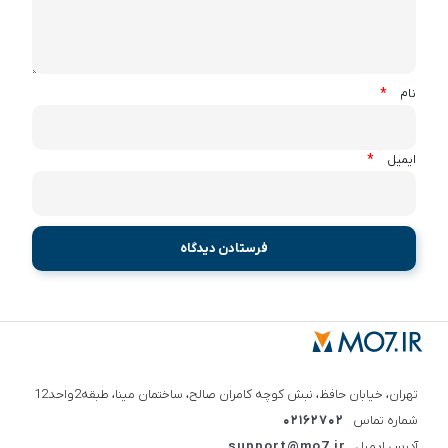
*
نام
*
ایمیل
تهران، خیابان حافظ، نبش کوچه کامران صالح، ساختمان مینا، طبقه2واحد12
شماره تماس
02162702
آدرس ایمیل
support@mo7.ir