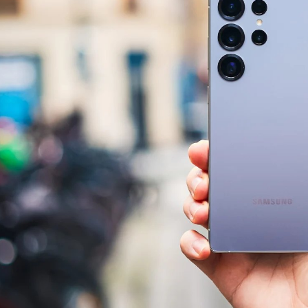
آرام پز
اجاق گاز
اجاق گاز رومیزی
توستر
جاروبرقی
چرخ گوشت
خردکن
سایر لوازم خانگی
غذاساز