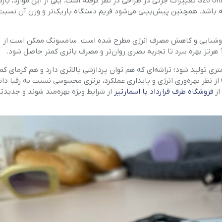
در کنار شایعات مربوط به دوربین، گفته می‌شود سامسونگ برای S26 Ultra تغییرات جزئی در طراحی در نظر گرفته است. یکی از این مو
داشته باشد. همچنین پیش‌بینی می‌شود فریم دستگاه باریک‌تر و وزن آن نسب
ود روشنایی و کاهش مصرف انرژی مطرح شده است. سامسونگ ممکن است از
لکرد نیز انتظار می‌رود پردازنده جدید با لیتوگرافی 3 نانومتری تولید شود؛ تراشه‌ای که هم توان پردازشی بالاتری دارد و هم گرمای
ایجاد می‌کند. ترکیب این ویژگی‌ها می‌تواند باعث شود Galaxy S26 از نظر بهره‌وری انرژی و پایداری عملکرد، برتری محسوسی نسبت به رقبا
از
فروشگاه طرف قرارداد با اسمارتیز
از شرایط ویژه بهره‌مند شوند و جدیدت