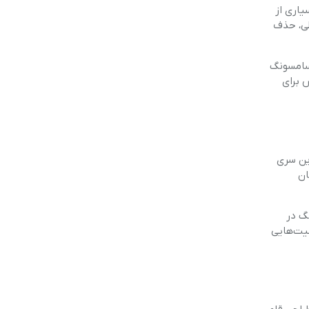
یاری از
یطی، حذف
 سامسونگ
 پلاس برای
ر این سری
زمان
نگ در
لیت‌هایی