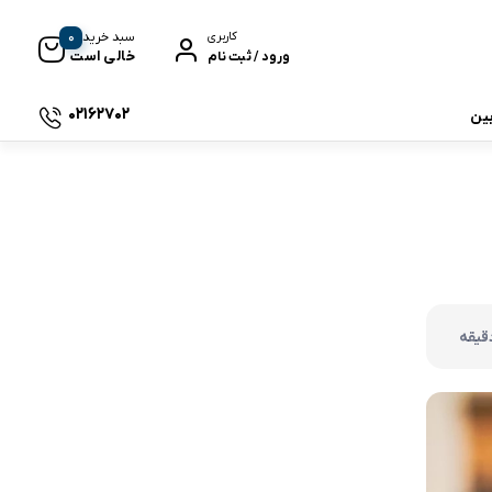
0
سبد خرید
کاربری
خالی است
ورود / ثبت نام
02162702
بین
 جی بی ال
نگ
وای