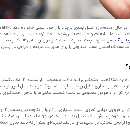
فر
قهوه ساز
گوشتکوب برقی
هد شد، اما شایعات و جزئیات فاش‌شده از حالا توجه بسیاری از علاقه‌مند
بایل 7
بهش اشاره میشه ، تداوم استفاده از دوربین
امسونگ امسال مسیر متفاوتی را برای مدیریت هزینه و طراحی در پیش گ
ماشین ظرفشویی
مایکروویو
؟
مخلوط کن
بنا بر اطلاعات افشاشده، سامسونگ قصد ندارد در دوربین سلفی Galaxy S26 تغییر چشم
 از دید فنی و تجاری دلایل روشنی دارد. سامسونگ در چند نسل اخیر، از جمل
همزن
 پردازش نرم‌افزاری و هوش مصنوعی توانسته کیفیت سلفی‌ها را به‌طرز چشمگیری ب
هود
 دارد نحوه پردازش رنگ، کنترل نویز و تشخیص چهره است. از این منظر، ش
الگوریتم‌های جدید HDR، نوردهی دقیق‌تر و افزایش عملکرد در محیط‌های تاریک، تجربه‌ای بهتر ارائه دهد بدون ای