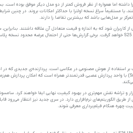
ا داشته اما همواره از نظر فروش کمتر از دو مدل دیگر موفق بوده است. بس
نند، یا مستقیماً سراغ نسخه اولترا با حداکثر امکانات بروند. در چنین شرا
کز بر مدل‌هایی باشد که بیشترین تقاضا را دارند.
کاربران شود که به اندازه و قیمت متعادل آن علاقه داشتند. بنابراین،
احتمالاً تصمیم نهایی را پس از تحلیل دقیق داده‌های فروش سری S25 خواهد گرفت. برخی گزارش‌ها حتی از احتمال عرضه محدود نسخه
Galaxy ، تمرکز فزاینده سامسونگ بر استفاده از هوش مصنوعی در عکاسی است. پردازنده‌ی جدیدی که د
استفاده خواهد شد (احتمالاً Exynos 2500 یا Snapdragon 8 Gen 4) با واحد پردازش عصبی قدرتمندتر همراه است که امکان پردازش هم‌
‌کند.
فزار و تراشه نقش مهم‌تری در بهبود کیفیت نهایی ایفا خواهند کرد. سامسو
ز طریق الگوریتم‌های نرم‌افزاری دارد. در سری جدید نیز انتظار می‌رود قاب
بیت چهره هنگام فیلم‌برداری معرفی شوند.