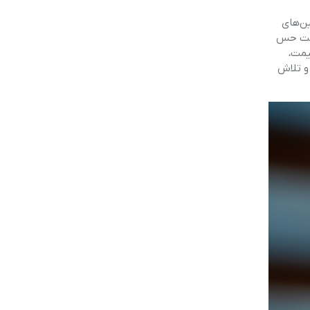
ین‌های
 است حس
یمت،
 و تلاش