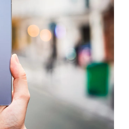
گوشی موتورولا
گوشی نوکیا
گوشی وان پلاس
گوشی اچ تی سی
گوشی ال جی
گوشی کاترپیلار