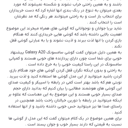
باشند و به همین راحتی خراب نشوند و شکسته نمیشوند که مورد
بعدی میتوان به تنوع در رنگ بندی انها اشاره کرد که دست خریداران
برای انتخاب باز است و به راحتی میتوانند هر رنگی که مد نظرشان
است را انتخاب کنند .
شاید بریا جوانان و نوجوانانی که گوشی های همراه میخرند این موضوع
اهمیت بالایی داشته باشد که گوشی هایی خریداری کنند که هنگام
بازی کردن با انها لذت ببرند و اذیت نشوند و یا به عبارتی گوشی قفل
نکند .
به همین دلیل میتوان گفت گوشی سامسونگ Galaxy A20 پیشنهاد
خوبی برای شما است چون دارای پردازنده های خوبی هستند و کمپانی
سامسونگ در این راستا کیفیت خوبی را به خرج داده است .
به راحتی و بدون اینکه نگران قفل کردن گوشی های خود هنگام بازی
کردن باشید میتوانید از این مدل گوشی ها استفاده کنید و لذت ببرید .
نوبتی هم که باشد بهتر است کمی در رابطه با اسپیکر و کیفیت صدای
این گوشی های هوشمند مطالبی را بیان کنیم که بدانید دارای حجم
صدای بسیار خوبی هستند و این موضوع به این معناست که علاوه بر
اینکه میتوانید در رابطه با دورین خیالتان راحت باشد همچنین در
راستای صدا ها نیز میتوانید حس خوبی داشته باشید و از انها استفاده
کنید .
برای همین موضوع در یک کلام میتوان گفت که این مدل از گوشی ها
نسبت به قیمتی که دارند بسیار خوب و جوان پسند است .