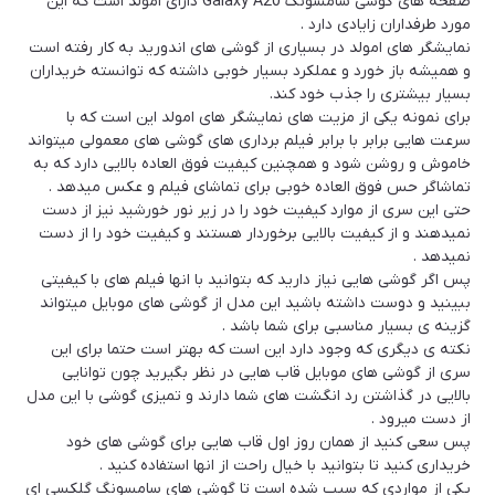
صفحه های گوشی سامسونگ Galaxy A20 دارای امولد است که این
مورد طرفداران زایادی دارد .
نمایشگر های امولد در بسیاری از گوشی های اندورید به کار رفته است
و همیشه باز خورد و عملکرد بسیار خوبی داشته که توانسته خریداران
بسیار بیشتری را جذب خود کند.
برای نمونه یکی از مزیت های نمایشگر های امولد این است که با
سرعت هایی برابر با برابر فیلم برداری های گوشی های معمولی میتواند
خاموش و روشن شود و همچنین کیفیت فوق العاده بالایی دارد که به
تماشاگر حس فوق العاده خوبی برای تماشای فیلم و عکس میدهد .
حتی این سری از موارد کیفیت خود را در زیر نور خورشید نیز از دست
نمیدهند و از کیفیت بالایی برخوردار هستند و کیفیت خود را از دست
نمیدهد .
پس اگر گوشی هایی نیاز دارید که بتوانید با انها فیلم های با کیفیتی
ببینید و دوست داشته باشید این مدل از گوشی های موبایل میتواند
گزینه ی بسیار مناسبی برای شما باشد .
نکته ی دیگری که وجود دارد این است که بهتر است حتما برای این
سری از گوشی های موبایل قاب هایی در نظر بگیرید چون توانایی
بالایی در گذاشتن رد انگشت های شما دارند و تمیزی گوشی با این مدل
از دست میرود .
پس سعی کنید از همان روز اول قاب هایی برای گوشی های خود
خریداری کنید تا بتوانید با خیال راحت از انها استفاده کنید .
یکی از مواردی که سبب شده است تا گوشی های سامسونگ گلکسی ای