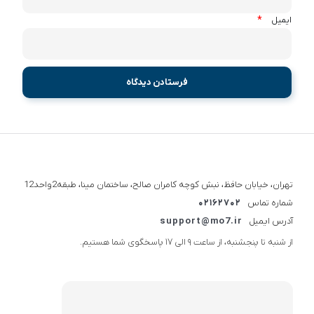
*
ایمیل
تهران، خیابان حافظ، نبش کوچه کامران صالح، ساختمان مینا، طبقه2واحد12
شماره تماس
02162702
آدرس ایمیل
support@mo7.ir
از شنبه تا پنجشنبه، از ساعت 9 الی 17 پاسخگوی شما هستیم.