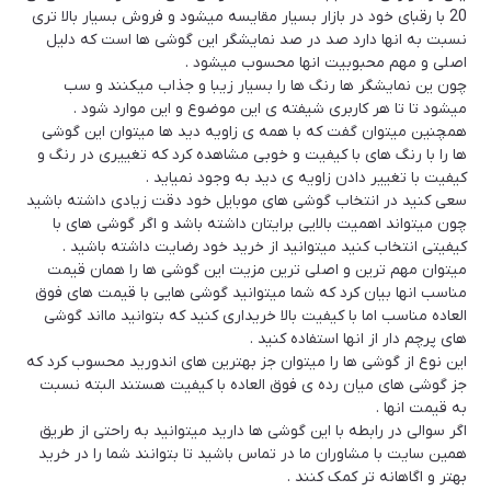
20 با رقبای خود در بازار بسیار مقایسه میشود و فروش بسیار بالا تری
نسبت به انها دارد صد در صد نمایشگر این گوشی ها است که دلیل
اصلی و مهم محبوبیت انها محسوب میشود .
چون ین نمایشگر ها رنگ ها را بسیار زیبا و جذاب میکنند و سب
میشود تا تا هر کاربری شیفته ی این موضوع و این موارد شود .
همچنین میتوان گفت که با همه ی زاویه دید ها میتوان این گوشی
ها را با رنگ های با کیفیت و خوبی مشاهده کرد که تغییری در رنگ و
کیفیت با تغییر دادن زاویه ی دید به وجود نمیاید .
سعی کنید در انتخاب گوشی های موبایل خود دقت زیادی داشته باشید
چون میتواند اهمیت بالایی برایتان داشته باشد و اگر گوشی های با
کیفیتی انتخاب کنید میتوانید از خرید خود رضایت داشته باشید .
میتوان مهم ترین و اصلی ترین مزیت این گوشی ها را همان قیمت
مناسب انها بیان کرد که شما میتوانید گوشی هایی با قیمت های فوق
العاده مناسب اما با کیفیت بالا خریداری کنید که بتوانید مااند گوشی
های پرچم دار از انها استفاده کنید .
این نوع از گوشی ها را میتوان جز بهترین های اندورید محسوب کرد که
جز گوشی های میان رده ی فوق العاده با کیفیت هستند البته نسبت
به قیمت انها .
اگر سوالی در رابطه با این گوشی ها دارید میتوانید به راحتی از طریق
همین سایت با مشاوران ما در تماس باشید تا بتوانند شما را در خرید
بهتر و اگاهانه تر کمک کنند .